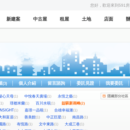
您好，歡迎來到591
新建案
中古屋
租屋
土地
店面
屋
個人介紹
留言諮詢
委託見證
我要委託
(3)
築心天母
中悅春天廣場
永恆之藝
隱藏部分社區
(1)
(1)
(1)
璟都米蘭
百川水硯
益騏新画峰
(2)
(1)
(1)
(1)
NSIGHT
嘉璟一品硯
合雄幸福滙
(1)
(1)
(1)
大和富居
善美館
中正巨星
南昌路
(2)
(1)
(1)
(1)
國路
有恆路
文中東路
大成三巷
(1)
(1)
(1)
(1)