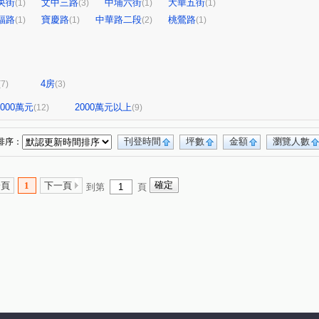
央街
文中三路
中埔六街
大華五街
(1)
(3)
(1)
(1)
福路
寶慶路
中華路二段
桃鶯路
(1)
(1)
(2)
(1)
4房
(7)
(3)
-2000萬元
2000萬元以上
(12)
(9)
刊登時間
坪數
金額
瀏覽人數
排序：
一頁
1
下一頁
到第
頁