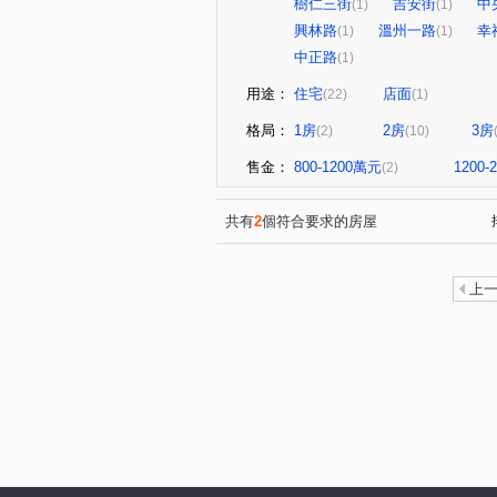
樹仁三街
吉安街
中
(1)
(1)
興林路
溫州一路
幸
(1)
(1)
中正路
(1)
用途：
住宅
店面
(22)
(1)
格局：
1房
2房
3房
(2)
(10)
售金：
800-1200萬元
1200
(2)
共有
2
個符合要求的房屋
上