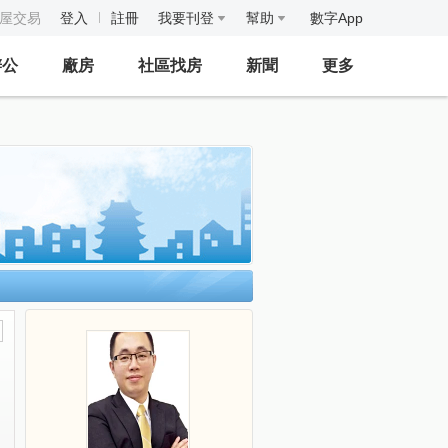
房屋交易
登入
註冊
我要刊登
幫助
數字App
辦公
廠房
社區找房
新聞
更多