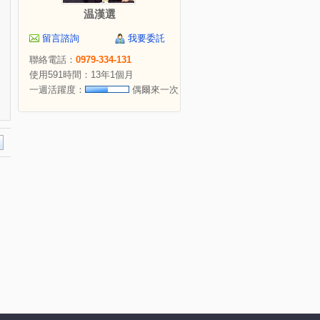
温漢選
留言諮詢
我要委託
聯絡電話：
0979-334-131
使用591時間：13年1個月
一週活躍度：
偶爾來一次