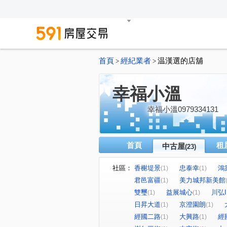
首頁
經紀業者
温漢選的店舖
>
>
幸福小溫
幸福小溫0979334131
首頁
租
中古屋
(23)
社區：
香榭堤景
忠泰幸
鴻
(1)
(1)
君邑富疆
美力城邦新美館
(1)
雙璽
益展城心
川弘I
(1)
(1)
日昇大道
京澄園朗
(1)
(1)
經國二路
大興路
經
(1)
(1)