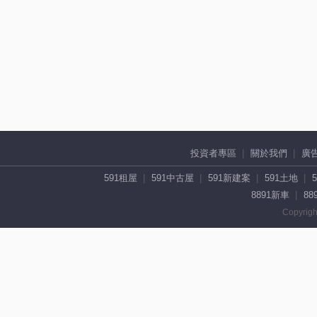
投資者專區
關於我們
廣
591租屋
591中古屋
591新建案
591土地
8891新車
88
Copyrigh