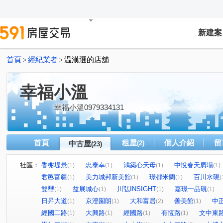
新建案
首頁
經紀業者
温漢選的店舖
>
>
幸福小溫
幸福小溫0979334131
首頁
租屋
個人介紹
留
中古屋
(2)
(23)
社區：
香榭堤景
忠泰幸
鴻築心天母
中悅春天廣場
(1)
(1)
(1)
(1)
君邑富疆
美力城邦新美館
璟都米蘭
百川水硯
(1)
(1)
(1)
(
雙璽
益展城心
川弘INSIGHT
嘉璟一品硯
(1)
(1)
(1)
(1)
日昇大道
京澄園朗
大和富居
善美館
中
(1)
(1)
(2)
(1)
經國二路
大興路
經國路
有恆路
文中東
(1)
(1)
(1)
(1)