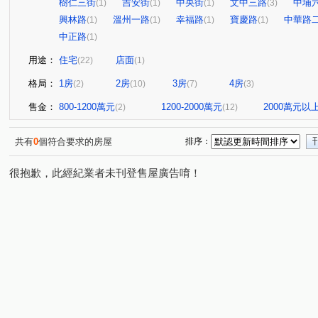
樹仁三街
吉安街
中央街
文中三路
中埔
(1)
(1)
(1)
(3)
興林路
溫州一路
幸福路
寶慶路
中華路
(1)
(1)
(1)
(1)
中正路
(1)
用途：
住宅
店面
(22)
(1)
格局：
1房
2房
3房
4房
(2)
(10)
(7)
(3)
售金：
800-1200萬元
1200-2000萬元
2000萬元以
(2)
(12)
共有
0
個符合要求的房屋
排序：
很抱歉，此經紀業者未刊登售屋廣告唷！