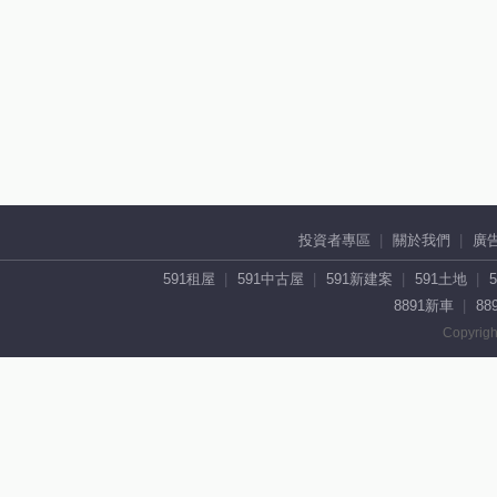
投資者專區
關於我們
廣
591租屋
591中古屋
591新建案
591土地
8891新車
88
Copyrigh