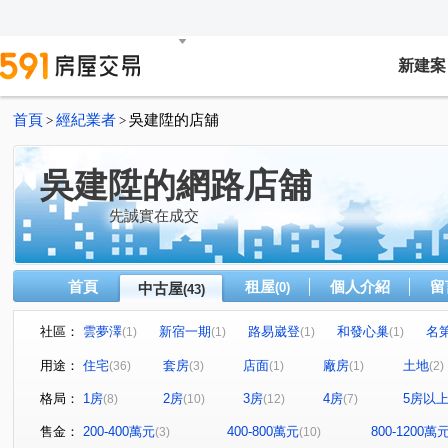
新建案
首頁
經紀業者
吳建陞的店舖
>
>
吳建陞的網路店舖
先誠實在成交
首頁
租屋
個人介紹
留
中古屋
(0)
(43)
社區：
雲夢澤
新宿一期
路易崴登
和發心巢
名
(1)
(1)
(1)
(1)
建國學苑
新潤幸福莊園
夢公園
愛上杜拜
(1)
(1)
(1)
(1)
用途：
住宅
套房
店面
廠房
土地
(36)
(3)
(1)
(1)
(2)
麗緻凱薩
宜誠馥悅
天麒宏竹
金時代
龍
(1)
(1)
(1)
(1)
格局：
1房
2房
3房
4房
5房以
(8)
(10)
(12)
(7)
小富翁大學城
樂購市
歐悅NO.7
臻愛加州
(1)
(1)
(1)
(1)
天河大樓
鴻築新巴黎
新捷市
陸光五村EFG區
(1)
(1)
(1)
(
售金：
200-400萬元
400-800萬元
800-1200萬
(3)
(10)