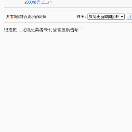
昭揚天賦
銘傳學苑
冠倫大國
興中街
永
(1)
(1)
(1)
(1)
2000萬元以上
(7)
龍昌路
環北路
龍和二街
龍城新村
成章
(1)
(1)
(1)
(1)
建國路
鳳吉一街
國信街
長春五路
領航
(1)
(1)
(1)
(1)
共有
0
個符合要求的房屋
排序：
向上路七段
永安路
華隆街
賦梅路
民享
(1)
(1)
(1)
(1)
很抱歉，此經紀業者未刊登售屋廣告唷！
永信路
民族路
元化路
龍岡路三段
和平
(1)
(1)
(1)
(1)
金橋路育仁段
正義路
民光東路
復興路
(1)
(1)
(1)
(1)
市中一路
金山街
大興路
龍城一街
陸光
(1)
(1)
(1)
(1)
富國路
春日路
明德路
大有路
(1)
(1)
(1)
(1)