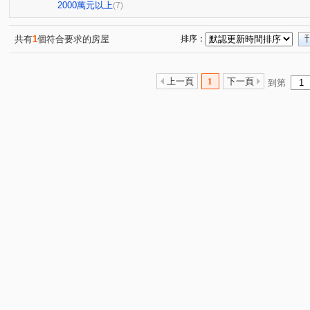
陸光五村EFG區
自立國宅E區
昭揚天賦
銘傳
(1)
(1)
(1)
2000萬元以上
(7)
永平路
大業路一段
龍昌路
環北路
龍和
(1)
(1)
(1)
(1)
成章二街
成章一街
建國路
鳳吉一街
國
(1)
(1)
(1)
(1)
共有
1
個符合要求的房屋
排序：
廣興路
領航南路二段
向上路七段
永安路
(1)
(1)
(1)
(1)
民享街
學十一街
永信路
民族路
元化路
(1)
(1)
(1)
(1)
(
上一頁
1
下一頁
到第
和平路
大智街
金橋路育仁段
正義路
民
(1)
(1)
(1)
(1)
三民路一段
市中一路
金山街
大興路
龍
(1)
(1)
(1)
(1)
榮安一街
富國路
春日路
明德路
(1)
(1)
(1)
(1)