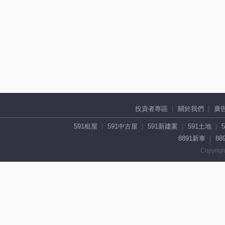
投資者專區
關於我們
廣
591租屋
591中古屋
591新建案
591土地
8891新車
88
Copyrigh