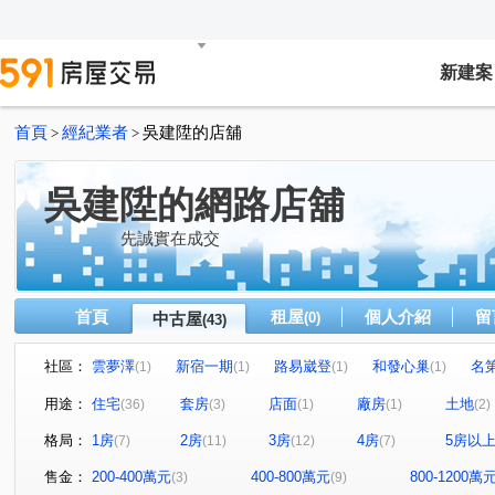
新建案
首頁
經紀業者
吳建陞的店舖
>
>
吳建陞的網路店舖
先誠實在成交
首頁
租屋
個人介紹
留
中古屋
(0)
(43)
社區：
雲夢澤
新宿一期
路易崴登
和發心巢
名
(1)
(1)
(1)
(1)
建國學苑
新潤幸福莊園
夢公園
愛上杜拜
(1)
(1)
(1)
(1)
用途：
住宅
套房
店面
廠房
土地
(36)
(3)
(1)
(1)
(2)
美術水公園
麗緻凱薩
宜誠馥悅
天麒宏竹
(1)
(1)
(1)
(1)
格局：
1房
2房
3房
4房
5房以
(7)
(11)
(12)
(7)
龍騰富御
MY CASA
(1)
小富翁大學城
樂購市
(1)
(1)
(1)
臻愛加州
中國金典
天河大樓
鴻築新巴黎
(1)
(1)
(1)
(1)
售金：
200-400萬元
400-800萬元
800-1200萬
(3)
(9)