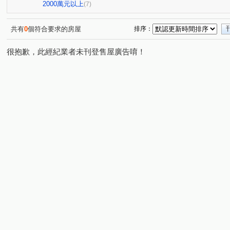
昭揚天賦
銘傳學苑
興中街
永平路
大業
(1)
(1)
(1)
(1)
2000萬元以上
(7)
環北路
龍和二街
龍城新村
成章二街
成
(1)
(1)
(1)
(1)
鳳吉一街
國信街
長春五路
領航南路二段
(1)
(1)
(1)
(1)
共有
0
個符合要求的房屋
排序：
永安路
華隆街
賦梅路
民享街
學十一街
(1)
(1)
(1)
(1)
(
很抱歉，此經紀業者未刊登售屋廣告唷！
民族路
元化路
龍岡路三段
和平路
大智
(1)
(1)
(1)
(1)
正義路
民光東路
復興路
三民路一段
市
(1)
(1)
(1)
(1)
大興路
龍城一街
陸光一街
榮安一街
富
(1)
(1)
(1)
(1)
明德路
(1)