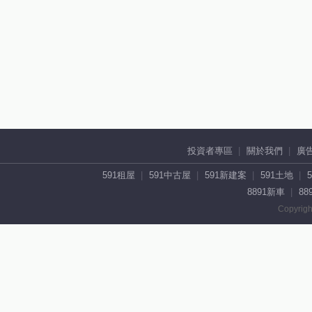
投資者專區
關於我們
廣
591租屋
591中古屋
591新建案
591土地
8891新車
88
Copyrigh