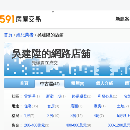
新建案
首頁
經紀業者
吳建陞的店舖
>
>
吳建陞的網路店舖
先誠實在成交
首頁
租屋
個人介紹
留
中古屋
(0)
(42)
社區：
雲夢澤
新宿一期
路易崴登
和發心巢
名
(1)
(1)
(1)
(1)
建國學苑
新潤幸福莊園
夢公園
愛上杜拜
(1)
(1)
(1)
(1)
用途：
住宅
套房
店面
廠房
土地
(35)
(3)
(1)
(1)
(2)
麗緻凱薩
宜誠馥悅
天麒宏竹
金時代
龍
(1)
(1)
(1)
(1)
格局：
1房
2房
3房
4房
5房以
(7)
(10)
(12)
(7)
小富翁大學城
樂購市
歐悅NO.7
臻愛加州
(1)
(1)
(1)
(1)
天河大樓
鴻築新巴黎
新捷市
陸光五村EFG區
(1)
(1)
(1)
(
售金：
200-400萬元
400-800萬元
800-1200萬
(3)
(9)