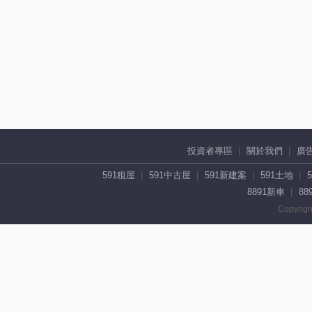
投資者專區
關於我們
廣
591租屋
591中古屋
591新建案
591土地
8891新車
88
Copyrigh