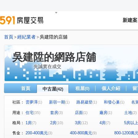
新建案
首頁
經紀業者
吳建陞的店舖
>
>
吳建陞的網路店舖
先誠實在成交
首頁
租屋
個人介紹
留
中古屋
(0)
(42)
社區：
雲夢澤
新宿一期
路易崴登
和發心巢
名
(1)
(1)
(1)
(1)
建國學苑
新潤幸福莊園
夢公園
愛上杜拜
(1)
(1)
(1)
(1)
用途：
住宅
套房
店面
廠房
土地
(35)
(3)
(1)
(1)
(2)
麗緻凱薩
宜誠馥悅
天麒宏竹
金時代
龍
(1)
(1)
(1)
(1)
格局：
1房
2房
3房
4房
5房以
(7)
(10)
(12)
(7)
小富翁大學城
樂購市
歐悅NO.7
臻愛加州
(1)
(1)
(1)
(1)
天河大樓
鴻築新巴黎
新捷市
陸光五村EFG區
(1)
(1)
(1)
(
售金：
200-400萬元
400-800萬元
800-1200萬
(3)
(9)