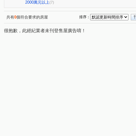
昭揚天賦
銘傳學苑
興中街
永平路
大業
(1)
(1)
(1)
(1)
2000萬元以上
(7)
環北路
龍和二街
龍城新村
成章二街
成
(1)
(1)
(1)
(1)
鳳吉一街
國信街
長春五路
領航南路二段
(1)
(1)
(1)
(1)
共有
0
個符合要求的房屋
排序：
永安路
華隆街
賦梅路
民享街
學十一街
(1)
(1)
(1)
(1)
(
很抱歉，此經紀業者未刊登售屋廣告唷！
民族路
元化路
龍岡路三段
和平路
大智
(1)
(1)
(1)
(1)
正義路
民光東路
復興路
三民路一段
市
(1)
(1)
(1)
(1)
大興路
龍城一街
陸光一街
榮安一街
富
(1)
(1)
(1)
(1)
明德路
(1)