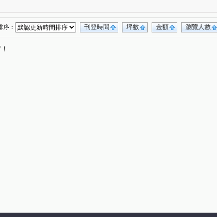
興中街
永平路
大業路一段
龍昌路
(1)
(1)
(1)
(1)
城新村
成章二街
成章一街
建國路
(1)
(1)
(1)
(1)
春五路
領航南路二段
向上路七段
(1)
(1)
(1)
刊登時間
坪數
金額
瀏覽人數
排序：
路
民享街
學十一街
永信路
(1)
(1)
(1)
(1)
唷！
路三段
和平路
大智街
金橋路育仁段
(1)
(1)
(1)
(1)
興路
三民路一段
市中一路
金山街
(1)
(1)
(1)
(1)
光一街
榮安一街
富國路
春日路
(1)
(1)
(1)
(1)