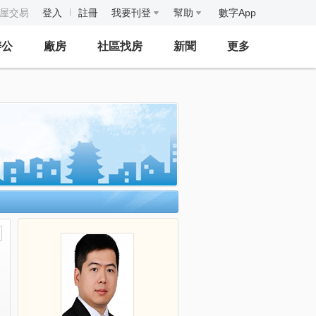
房屋交易
登入
註冊
我要刊登
幫助
數字App
辦公
廠房
社區找房
新聞
更多