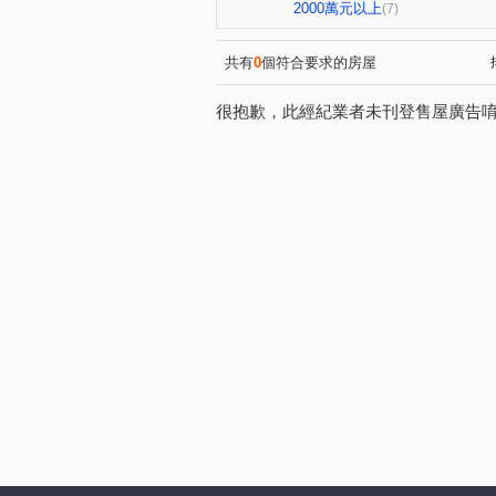
昭揚天賦
銘傳學苑
(1)
(1)
2000萬元以上
(7)
環北路
龍和二街
龍
(1)
(1)
鳳吉一街
國信街
長
(1)
(1)
共有
0
個符合要求的房屋
永安路
華隆街
賦梅
(1)
(1)
很抱歉，此經紀業者未刊登售屋廣告
民族路
元化路
龍岡
(1)
(1)
正義路
民光東路
復
(1)
(1)
大興路
龍城一街
陸
(1)
(1)
明德路
(1)