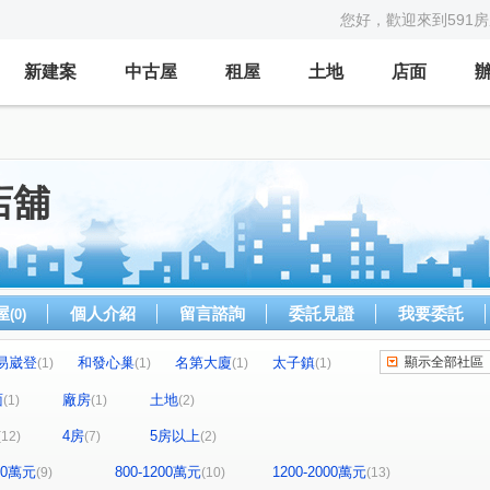
您好，歡迎來到591
新建案
中古屋
租屋
土地
店面
店舖
屋
個人介紹
留言諮詢
委託見證
我要委託
(0)
易崴登
和發心巢
名第大廈
太子鎮
顯示全部社區
(1)
(1)
(1)
(1)
夢公園
愛上杜拜
美術水公園
(1)
(1)
(1)
面
廠房
土地
(1)
(1)
(2)
天麒宏竹
金時代
龍騰富御
MY CASA
(1)
(1)
(1)
(1)
4房
5房以上
(12)
(7)
(2)
歐悅NO.7
臻愛加州
中國金典
(1)
(1)
(1)
新捷市
陸光五村EFG區
自立國宅E區
(1)
(1)
(1)
800萬元
800-1200萬元
1200-2000萬元
(9)
(10)
(13)