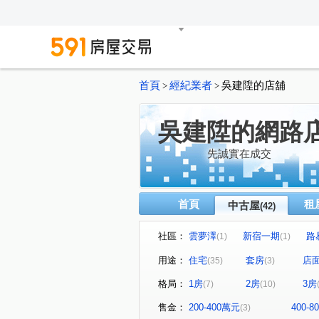
首頁
經紀業者
吳建陞的店舖
>
>
吳建陞的網路
先誠實在成交
首頁
租
中古屋
(42)
社區：
雲夢澤
新宿一期
路
(1)
(1)
建國學苑
新潤幸福莊園
(1)
(1)
用途：
住宅
套房
店
(35)
(3)
麗緻凱薩
宜誠馥悅
(1)
(1)
格局：
1房
2房
3房
(7)
(10)
小富翁大學城
樂購市
(1)
(1)
天河大樓
鴻築新巴黎
(1)
(1)
售金：
200-400萬元
400-
(3)