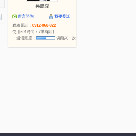
吳建陞
留言諮詢
我要委託
聯絡電話：
0912-068-822
使用591時間：7年6個月
一週活躍度：
偶爾來一次