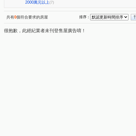
昭揚天賦
銘傳學苑
興中街
永平路
大業
(1)
(1)
(1)
(1)
2000萬元以上
(7)
環北路
龍和二街
龍城新村
成章二街
成
(1)
(1)
(1)
(1)
鳳吉一街
國信街
長春五路
領航南路二段
(1)
(1)
(1)
(1)
共有
0
個符合要求的房屋
排序：
永安路
華隆街
賦梅路
民享街
學十一街
(1)
(1)
(1)
(1)
(
很抱歉，此經紀業者未刊登售屋廣告唷！
民族路
元化路
龍岡路三段
和平路
大智
(1)
(1)
(1)
(1)
正義路
民光東路
復興路
三民路一段
市
(1)
(1)
(1)
(1)
大興路
龍城一街
陸光一街
榮安一街
富
(1)
(1)
(1)
(1)
明德路
(1)