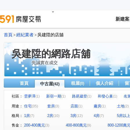
新建案
首頁
經紀業者
吳建陞的店舖
>
>
吳建陞的網路店舖
先誠實在成交
首頁
租屋
個人介紹
留
中古屋
(0)
(42)
社區：
雲夢澤
新宿一期
路易崴登
和發心巢
名
(1)
(1)
(1)
(1)
建國學苑
新潤幸福莊園
夢公園
愛上杜拜
(1)
(1)
(1)
(1)
用途：
住宅
套房
店面
廠房
土地
(35)
(3)
(1)
(1)
(2)
麗緻凱薩
宜誠馥悅
天麒宏竹
金時代
龍
(1)
(1)
(1)
(1)
格局：
1房
2房
3房
4房
5房以
(7)
(10)
(12)
(7)
小富翁大學城
樂購市
歐悅NO.7
臻愛加州
(1)
(1)
(1)
(1)
天河大樓
鴻築新巴黎
新捷市
陸光五村EFG區
(1)
(1)
(1)
(
售金：
200-400萬元
400-800萬元
800-1200萬
(3)
(9)