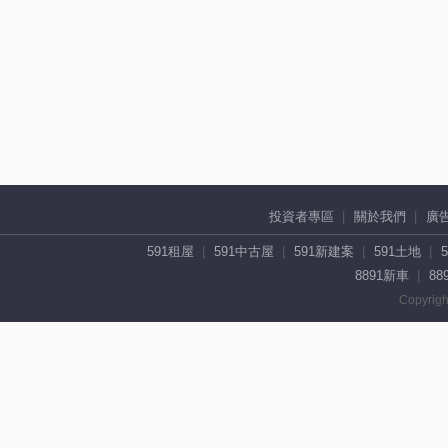
投資者專區
關於我們
廣
591租屋
591中古屋
591新建案
591土地
8891新車
88
Copyrigh