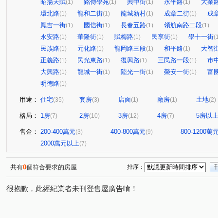
昭揚天賦
銘傳學苑
興中街
永平路
大業
(1)
(1)
(1)
(1)
環北路
龍和二街
龍城新村
成章二街
成
(1)
(1)
(1)
(1)
鳳吉一街
國信街
長春五路
領航南路二段
(1)
(1)
(1)
(1)
永安路
華隆街
賦梅路
民享街
學十一街
(1)
(1)
(1)
(1)
(
民族路
元化路
龍岡路三段
和平路
大智
(1)
(1)
(1)
(1)
正義路
民光東路
復興路
三民路一段
市
(1)
(1)
(1)
(1)
大興路
龍城一街
陸光一街
榮安一街
富
(1)
(1)
(1)
(1)
明德路
(1)
用途：
住宅
套房
店面
廠房
土地
(35)
(3)
(1)
(1)
(2)
格局：
1房
2房
3房
4房
5房以
(7)
(10)
(12)
(7)
售金：
200-400萬元
400-800萬元
800-1200萬
(3)
(9)
2000萬元以上
(7)
共有
0
個符合要求的房屋
排序：
很抱歉，此經紀業者未刊登售屋廣告唷！