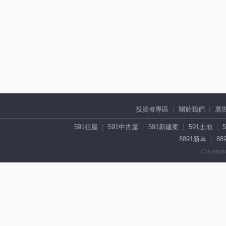
投資者專區
關於我們
廣
591租屋
591中古屋
591新建案
591土地
8891新車
88
Copyrigh