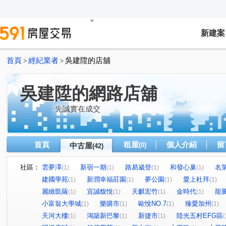
新建案
首頁
經紀業者
吳建陞的店舖
>
>
吳建陞的網路店舖
先誠實在成交
首頁
租屋
個人介紹
留
中古屋
(0)
(42)
社區：
雲夢澤
新宿一期
路易崴登
和發心巢
名
(1)
(1)
(1)
(1)
建國學苑
新潤幸福莊園
夢公園
愛上杜拜
(1)
(1)
(1)
(1)
麗緻凱薩
宜誠馥悅
天麒宏竹
金時代
龍
(1)
(1)
(1)
(1)
小富翁大學城
樂購市
歐悅NO.7
臻愛加州
(1)
(1)
(1)
(1)
天河大樓
鴻築新巴黎
新捷市
陸光五村EFG區
(1)
(1)
(1)
(