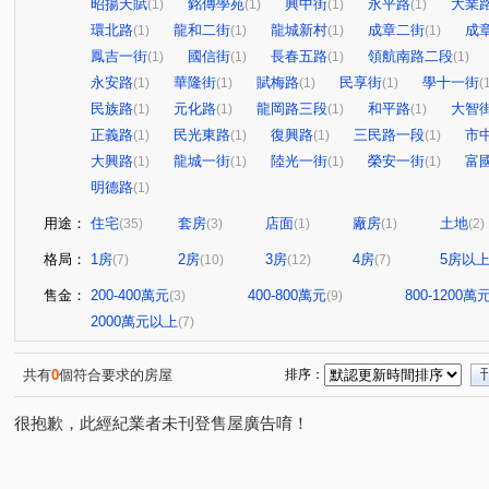
昭揚天賦
銘傳學苑
興中街
永平路
大業
(1)
(1)
(1)
(1)
環北路
龍和二街
龍城新村
成章二街
成
(1)
(1)
(1)
(1)
鳳吉一街
國信街
長春五路
領航南路二段
(1)
(1)
(1)
(1)
永安路
華隆街
賦梅路
民享街
學十一街
(1)
(1)
(1)
(1)
(
民族路
元化路
龍岡路三段
和平路
大智
(1)
(1)
(1)
(1)
正義路
民光東路
復興路
三民路一段
市
(1)
(1)
(1)
(1)
大興路
龍城一街
陸光一街
榮安一街
富
(1)
(1)
(1)
(1)
明德路
(1)
用途：
住宅
套房
店面
廠房
土地
(35)
(3)
(1)
(1)
(2)
格局：
1房
2房
3房
4房
5房以
(7)
(10)
(12)
(7)
售金：
200-400萬元
400-800萬元
800-1200萬
(3)
(9)
2000萬元以上
(7)
共有
0
個符合要求的房屋
排序：
很抱歉，此經紀業者未刊登售屋廣告唷！