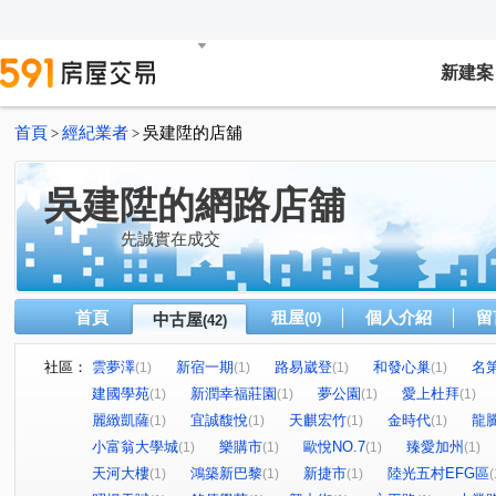
新建案
首頁
經紀業者
吳建陞的店舖
>
>
吳建陞的網路店舖
先誠實在成交
首頁
租屋
個人介紹
留
中古屋
(0)
(42)
社區：
雲夢澤
新宿一期
路易崴登
和發心巢
名
(1)
(1)
(1)
(1)
建國學苑
新潤幸福莊園
夢公園
愛上杜拜
(1)
(1)
(1)
(1)
麗緻凱薩
宜誠馥悅
天麒宏竹
金時代
龍
(1)
(1)
(1)
(1)
小富翁大學城
樂購市
歐悅NO.7
臻愛加州
(1)
(1)
(1)
(1)
天河大樓
鴻築新巴黎
新捷市
陸光五村EFG區
(1)
(1)
(1)
(