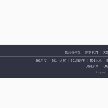
投資者專區
關於我們
廣
591租屋
591中古屋
591新建案
591土地
8891新車
88
Copyrigh