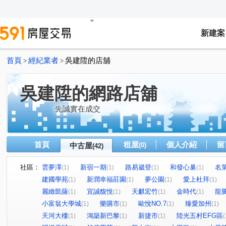
新建案
首頁
經紀業者
吳建陞的店舖
>
>
吳建陞的網路店舖
先誠實在成交
首頁
租屋
個人介紹
留
中古屋
(0)
(42)
社區：
雲夢澤
新宿一期
路易崴登
和發心巢
名
(1)
(1)
(1)
(1)
建國學苑
新潤幸福莊園
夢公園
愛上杜拜
(1)
(1)
(1)
(1)
麗緻凱薩
宜誠馥悅
天麒宏竹
金時代
龍
(1)
(1)
(1)
(1)
小富翁大學城
樂購市
歐悅NO.7
臻愛加州
(1)
(1)
(1)
(1)
天河大樓
鴻築新巴黎
新捷市
陸光五村EFG區
(1)
(1)
(1)
(