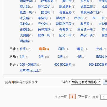
昭揚天賦
銘傳學苑
興中街
永平路
大業
(1)
(1)
(1)
(1)
環北路
龍和二街
龍城新村
成章二街
成
(1)
(1)
(1)
(1)
鳳吉一街
國信街
長春五路
領航南路二段
(1)
(1)
(1)
(1)
永安路
華隆街
賦梅路
民享街
學十一街
(1)
(1)
(1)
(1)
(
民族路
元化路
龍岡路三段
和平路
大智
(1)
(1)
(1)
(1)
正義路
民光東路
復興路
三民路一段
市
(1)
(1)
(1)
(1)
大興路
龍城一街
陸光一街
榮安一街
富
(1)
(1)
(1)
(1)
明德路
(1)
用途：
住宅
套房
(3)
店面
廠房
土地
(35)
(1)
(1)
(2)
格局：
1房
2房
3房
4房
5房以
(7)
(10)
(12)
(7)
售金：
200-400萬元
400-800萬元
800-1200萬
(3)
(9)
2000萬元以上
(7)
共有
3
個符合要求的房屋
排序：
上一頁
1
下一頁
到第