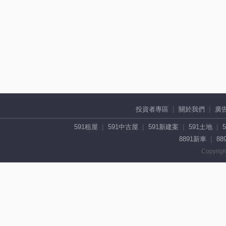
投資者專區
關於我們
廣
591租屋
591中古屋
591新建案
591土地
8891新車
88
Copyrigh