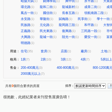
昭揚天賦
銘傳學苑
興中街
永平路
大業
(1)
(1)
(1)
(1)
環北路
龍和二街
龍城新村
成章二街
成
(1)
(1)
(1)
(1)
鳳吉一街
國信街
長春五路
領航南路二段
(1)
(1)
(1)
(1)
永安路
華隆街
賦梅路
民享街
學十一街
(1)
(1)
(1)
(1)
(
民族路
元化路
龍岡路三段
和平路
大智
(1)
(1)
(1)
(1)
正義路
民光東路
復興路
三民路一段
市
(1)
(1)
(1)
(1)
大興路
龍城一街
陸光一街
榮安一街
富
(1)
(1)
(1)
(1)
明德路
(1)
用途：
住宅
套房
店面
廠房
土地
(35)
(3)
(1)
(1)
(2)
格局：
1房
2房
3房
4房
5房以
(7)
(10)
(12)
(7)
售金：
200-400萬元
400-800萬元
800-1200萬
(3)
(9)
2000萬元以上
(7)
共有
0
個符合要求的房屋
排序：
很抱歉，此經紀業者未刊登售屋廣告唷！