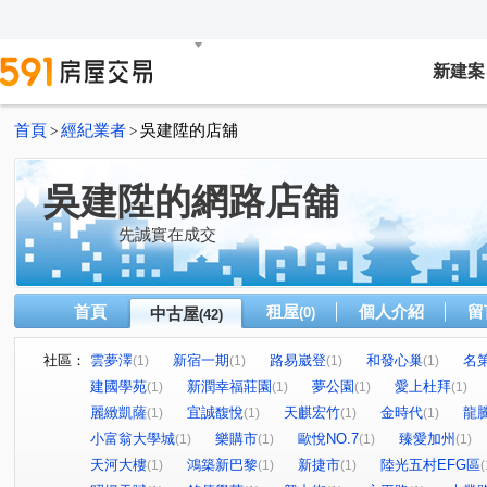
新建案
首頁
經紀業者
吳建陞的店舖
>
>
吳建陞的網路店舖
先誠實在成交
首頁
租屋
個人介紹
留
中古屋
(0)
(42)
社區：
雲夢澤
新宿一期
路易崴登
和發心巢
名
(1)
(1)
(1)
(1)
建國學苑
新潤幸福莊園
夢公園
愛上杜拜
(1)
(1)
(1)
(1)
麗緻凱薩
宜誠馥悅
天麒宏竹
金時代
龍
(1)
(1)
(1)
(1)
小富翁大學城
樂購市
歐悅NO.7
臻愛加州
(1)
(1)
(1)
(1)
天河大樓
鴻築新巴黎
新捷市
陸光五村EFG區
(1)
(1)
(1)
(