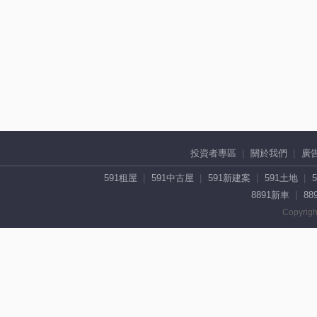
投資者專區
關於我們
廣
591租屋
591中古屋
591新建案
591土地
8891新車
88
Copyrigh