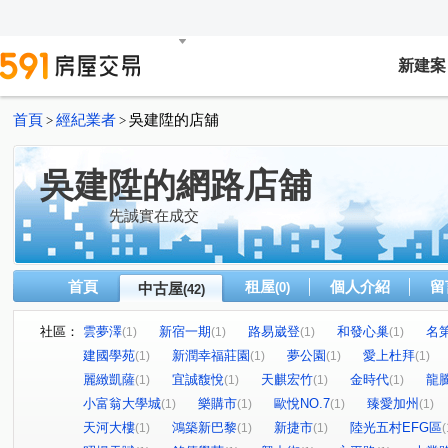
新建案
首頁
經紀業者
吳建陞的店舖
>
>
吳建陞的網路店舖
先誠實在成交
首頁
租屋
個人介紹
留
中古屋
(0)
(42)
社區：
雲夢澤
新宿一期
路易崴登
和發心巢
名
(1)
(1)
(1)
(1)
建國學苑
新潤幸福莊園
夢公園
愛上杜拜
(1)
(1)
(1)
(1)
麗緻凱薩
宜誠馥悅
天麒宏竹
金時代
龍
(1)
(1)
(1)
(1)
小富翁大學城
樂購市
歐悅NO.7
臻愛加州
(1)
(1)
(1)
(1)
天河大樓
鴻築新巴黎
新捷市
陸光五村EFG區
(1)
(1)
(1)
(