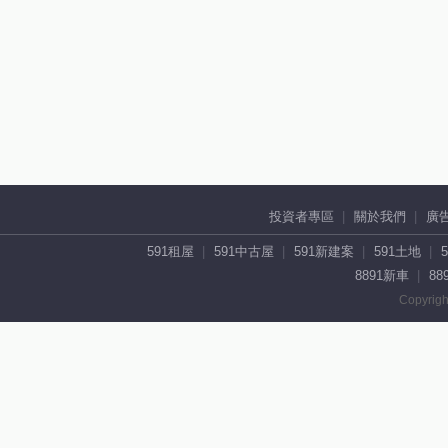
投資者專區
關於我們
廣
591租屋
591中古屋
591新建案
591土地
8891新車
88
Copyrigh