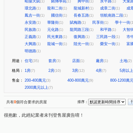
昭揚天賦
銘傳學苑
興中街
永平路
大業
(1)
(1)
(1)
(1)
環北路
龍和二街
龍城新村
成章二街
成
(1)
(1)
(1)
(1)
鳳吉一街
國信街
長春五路
領航南路二段
(1)
(1)
(1)
(1)
永安路
華隆街
賦梅路
民享街
學十一街
(1)
(1)
(1)
(1)
(
民族路
元化路
龍岡路三段
和平路
大智
(1)
(1)
(1)
(1)
正義路
民光東路
復興路
三民路一段
市
(1)
(1)
(1)
(1)
大興路
龍城一街
陸光一街
榮安一街
富
(1)
(1)
(1)
(1)
明德路
(1)
用途：
住宅
套房
店面
廠房
土地
(35)
(3)
(1)
(1)
(2)
格局：
1房
2房
3房
4房
5房以
(7)
(10)
(12)
(7)
售金：
200-400萬元
400-800萬元
800-1200萬
(3)
(9)
2000萬元以上
(7)
共有
0
個符合要求的房屋
排序：
很抱歉，此經紀業者未刊登售屋廣告唷！