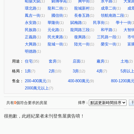
昭揚天賦
銘傳學苑
興中街
永平路
大業
(1)
(1)
(1)
(1)
環北路
龍和二街
龍城新村
成章二街
成
(1)
(1)
(1)
(1)
鳳吉一街
國信街
長春五路
領航南路二段
(1)
(1)
(1)
(1)
永安路
華隆街
賦梅路
民享街
學十一街
(1)
(1)
(1)
(1)
(
民族路
元化路
龍岡路三段
和平路
大智
(1)
(1)
(1)
(1)
正義路
民光東路
復興路
三民路一段
市
(1)
(1)
(1)
(1)
大興路
龍城一街
陸光一街
榮安一街
富
(1)
(1)
(1)
(1)
明德路
(1)
用途：
住宅
套房
店面
廠房
土地
(35)
(3)
(1)
(1)
(2)
格局：
1房
2房
3房
4房
5房以
(7)
(10)
(12)
(7)
售金：
200-400萬元
400-800萬元
800-1200萬
(3)
(9)
2000萬元以上
(7)
共有
0
個符合要求的房屋
排序：
很抱歉，此經紀業者未刊登售屋廣告唷！