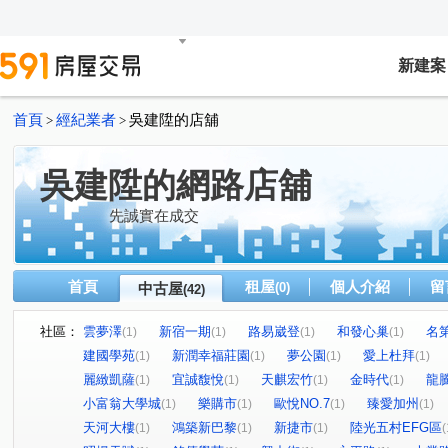
新建案
首頁
經紀業者
吳建陞的店舖
>
>
吳建陞的網路店舖
先誠實在成交
首頁
租屋
個人介紹
留
中古屋
(0)
(42)
社區：
雲夢澤
新宿一期
路易崴登
和發心巢
名
(1)
(1)
(1)
(1)
建國學苑
新潤幸福莊園
夢公園
愛上杜拜
(1)
(1)
(1)
(1)
麗緻凱薩
宜誠馥悅
天麒宏竹
金時代
龍
(1)
(1)
(1)
(1)
小富翁大學城
樂購市
歐悅NO.7
臻愛加州
(1)
(1)
(1)
(1)
天河大樓
鴻築新巴黎
新捷市
陸光五村EFG區
(1)
(1)
(1)
(