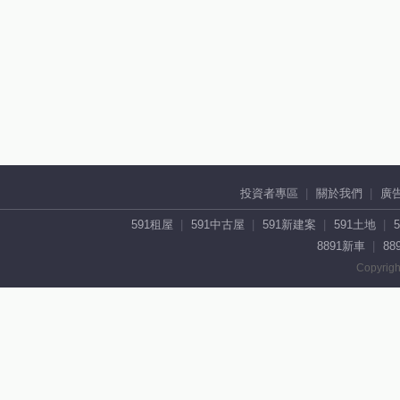
投資者專區
關於我們
廣
591租屋
591中古屋
591新建案
591土地
8891新車
88
Copyrigh