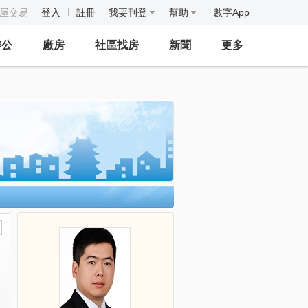
房屋交易
登入
註冊
我要刊登
幫助
數字App
辦公
廠房
社區找房
新聞
更多