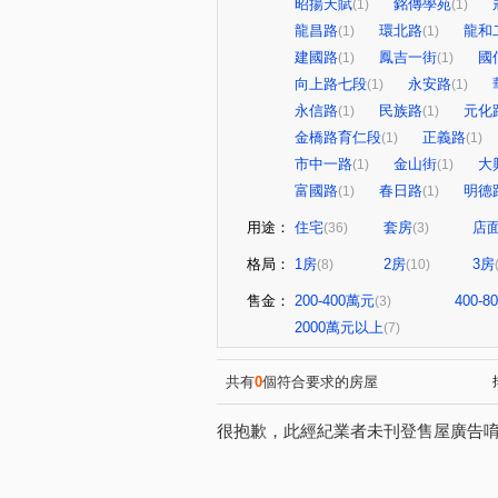
昭揚天賦
銘傳學苑
(1)
(1)
龍昌路
環北路
龍和
(1)
(1)
建國路
鳳吉一街
國
(1)
(1)
向上路七段
永安路
(1)
(1)
永信路
民族路
元化
(1)
(1)
金橋路育仁段
正義路
(1)
(1)
市中一路
金山街
大
(1)
(1)
富國路
春日路
明德
(1)
(1)
用途：
住宅
套房
店
(36)
(3)
格局：
1房
2房
3房
(8)
(10)
售金：
200-400萬元
400-
(3)
2000萬元以上
(7)
共有
0
個符合要求的房屋
很抱歉，此經紀業者未刊登售屋廣告