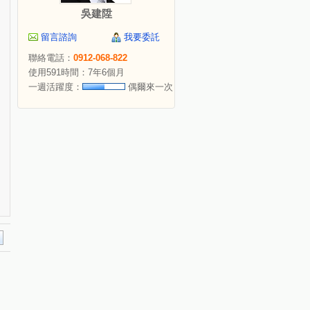
吳建陞
留言諮詢
我要委託
聯絡電話：
0912-068-822
使用591時間：7年6個月
一週活躍度：
偶爾來一次