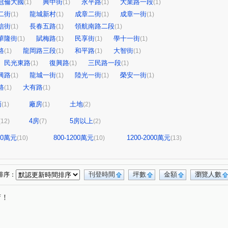
冠倫大國
興中街
永平路
大業路一段
(1)
(1)
(1)
(1)
二街
龍城新村
成章二街
成章一街
(1)
(1)
(1)
(1)
信街
長春五路
領航南路二段
(1)
(1)
(1)
華隆街
賦梅路
民享街
學十一街
(1)
(1)
(1)
(1)
路
龍岡路三段
和平路
大智街
(1)
(1)
(1)
(1)
民光東路
復興路
三民路一段
(1)
(1)
(1)
興路
龍城一街
陸光一街
榮安一街
(1)
(1)
(1)
(1)
路
大有路
(1)
(1)
面
廠房
土地
(1)
(1)
(2)
4房
5房以上
(12)
(7)
(2)
800萬元
800-1200萬元
1200-2000萬元
(10)
(10)
(13)
刊登時間
坪數
金額
瀏覽人數
排序：
唷！