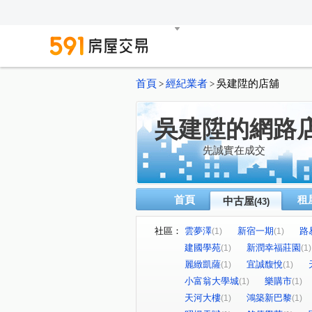
首頁
經紀業者
吳建陞的店舖
>
>
吳建陞的網路
先誠實在成交
首頁
租
中古屋
(43)
社區：
雲夢澤
新宿一期
路
(1)
(1)
建國學苑
新潤幸福莊園
(1)
(1)
麗緻凱薩
宜誠馥悅
(1)
(1)
小富翁大學城
樂購市
(1)
(1)
天河大樓
鴻築新巴黎
(1)
(1)