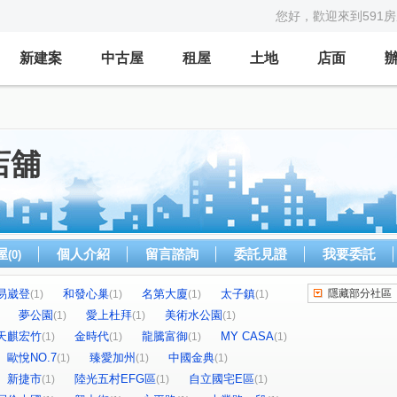
您好，歡迎來到591
新建案
中古屋
租屋
土地
店面
店舖
屋
個人介紹
留言諮詢
委託見證
我要委託
(0)
易崴登
和發心巢
名第大廈
太子鎮
隱藏部分社區
(1)
(1)
(1)
(1)
夢公園
愛上杜拜
美術水公園
(1)
(1)
(1)
天麒宏竹
金時代
龍騰富御
MY CASA
(1)
(1)
(1)
(1)
歐悅NO.7
臻愛加州
中國金典
(1)
(1)
(1)
新捷市
陸光五村EFG區
自立國宅E區
(1)
(1)
(1)