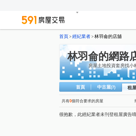
首頁
經紀業者
林羽侖的店舖
>
>
林羽侖的網路
房屋土地投資套房找小
首頁
中古屋
(7)
租
共有
0
個符合要求的房屋
很抱歉，此經紀業者未刊登租屋廣告