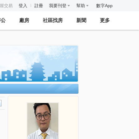
房屋交易
登入
註冊
我要刊登
幫助
數字App
辦公
廠房
社區找房
新聞
更多