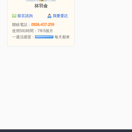
林羽侖
留言諮詢
我要委託
聯絡電話：
0926-437-259
使用591時間：7年5個月
一週活躍度：
每天都來