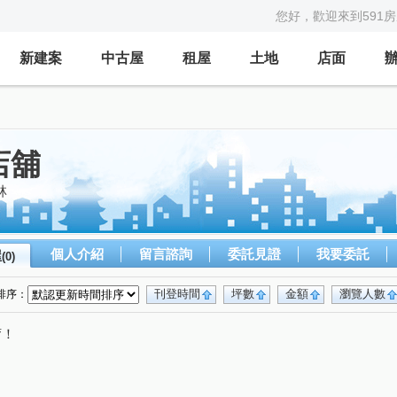
您好，歡迎來到591
新建案
中古屋
租屋
土地
店面
店舖
林
個人介紹
留言諮詢
委託見證
我要委託
屋
(0)
刊登時間
坪數
金額
瀏覽人數
排序：
唷！