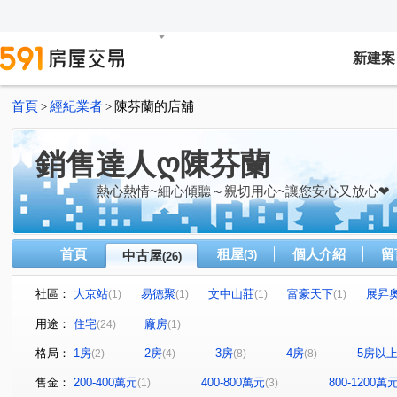
新建案
首頁
經紀業者
陳芬蘭的店舖
>
>
銷售達人ღ陳芬蘭
熱心熱情~細心傾聽～親切用心~讓您安心又放心❤
首頁
租屋
個人介紹
留
中古屋
(3)
(26)
社區：
大京站
易德聚
文中山莊
富豪天下
展昇
(1)
(1)
(1)
(1)
巴黎站前套房
富萊悅
台北公園都市
陸昇威登Ⅱ
(2)
(1)
(1)
用途：
住宅
廠房
(24)
(1)
麗寶紐約
大塊文章
梵谷星空
天悅
紐約
(1)
(1)
(1)
(1)
格局：
1房
2房
3房
4房
5房以
(2)
(4)
(8)
(8)
21世紀大廈
麗思卡登
中國江山
中華路
(1)
(1)
(1)
(3)
愛三街
大同路
正光二街
大業路一段
桃
(1)
(1)
(1)
(1)
售金：
200-400萬元
400-800萬元
800-1200萬
(1)
(3)