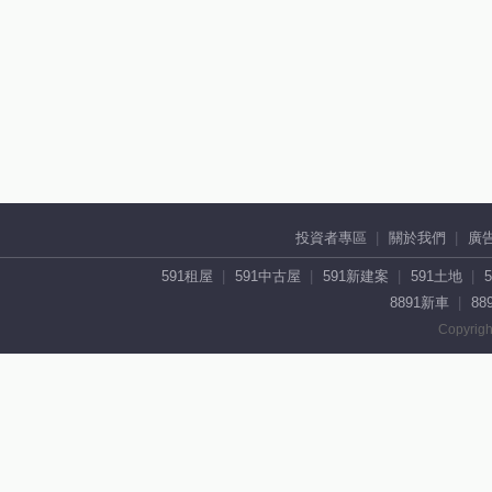
投資者專區
關於我們
廣
591租屋
591中古屋
591新建案
591土地
8891新車
88
Copyrigh