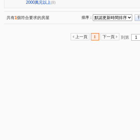
和平路
中埔二街
同德二街
介壽路
春日
(1)
(1)
(1)
(1)
2000萬元以上
(8)
五福一路
大興西路二段
中寧街
寶山街
(1)
(1)
(1)
(1)
五福一街
中山東路二段
明德街
(1)
(1)
(1)
共有
1
個符合要求的房屋
排序：
上一頁
1
下一頁
到第