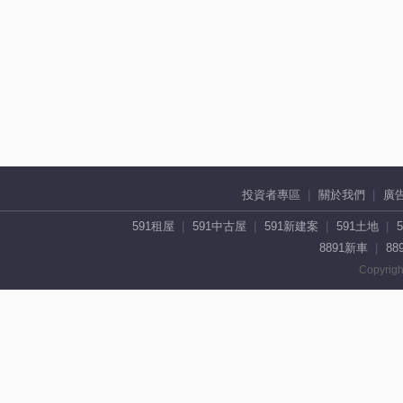
投資者專區
關於我們
廣
591租屋
591中古屋
591新建案
591土地
8891新車
88
Copyrigh