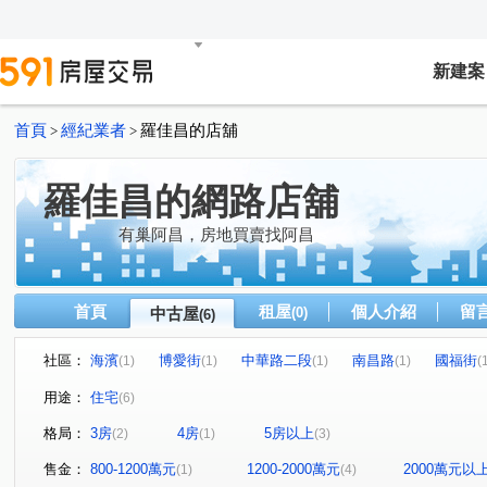
新建案
首頁
經紀業者
羅佳昌的店舖
>
>
羅佳昌的網路店舖
有巢阿昌，房地買賣找阿昌
首頁
租屋
個人介紹
留
中古屋
(0)
(6)
社區：
海濱
博愛街
中華路二段
南昌路
國福街
(1)
(1)
(1)
(1)
(
用途：
住宅
(6)
格局：
3房
4房
5房以上
(2)
(1)
(3)
售金：
800-1200萬元
1200-2000萬元
2000萬元以
(1)
(4)