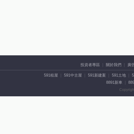
投資者專區
關於我們
廣
591租屋
591中古屋
591新建案
591土地
8891新車
88
Copyrigh