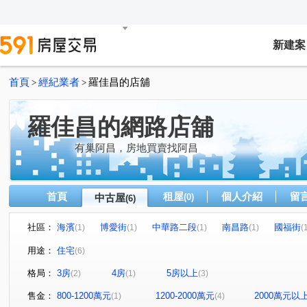
新建案
首頁
經紀業者
羅佳昌的店舖
>
>
羅佳昌的網路店舖
有巢阿昌，房地買賣找阿昌
首頁
租屋
個人介紹
留
中古屋
(0)
(6)
社區：
海濱
博愛街
中華路二段
南昌路
國福街
(1)
(1)
(1)
(1)
(
用途：
住宅
(6)
格局：
3房
4房
5房以上
(2)
(1)
(3)
售金：
800-1200萬元
1200-2000萬元
2000萬元以
(1)
(4)