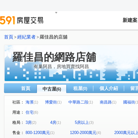
新建案
首頁
經紀業者
羅佳昌的店舖
>
>
羅佳昌的網路店舖
有巢阿昌，房地買賣找阿昌
首頁
租屋
個人介紹
留
中古屋
(0)
(6)
社區：
海濱
博愛街
中華路二段
南昌路
國福街
(1)
(1)
(1)
(1)
(
用途：
住宅
(6)
格局：
3房
4房
5房以上
(2)
(1)
(3)
售金：
800-1200萬元
1200-2000萬元
2000萬元以
(1)
(4)