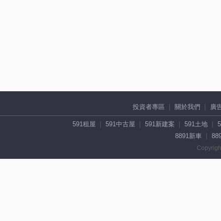
投資者專區
關於我們
廣
591租屋
591中古屋
591新建案
591土地
8891新車
88
Copyrigh