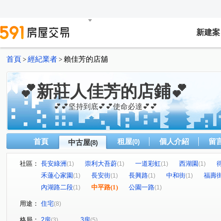
新建案
首頁
經紀業者
賴佳芳的店舖
>
>
💕新莊人佳芳的店鋪💕
💕💕坚持到底💕💕使命必達💕💕
首頁
租屋
個人介紹
留
中古屋
(0)
(8)
社區：
長安綠洲
崇利大吾蔚
一道彩虹
西湖園
(1)
(1)
(1)
(1)
禾蓮心家園
長安街
長興路
中和街
福壽
(1)
(1)
(1)
(1)
內湖路二段
中平路
(1)
公園一路
(1)
(1)
用途：
住宅
(8)
格局：
2房
3房
(3)
(5)