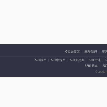
投資者專區
關於我們
廣
591租屋
591中古屋
591新建案
591土地
8891新車
88
Copyrigh