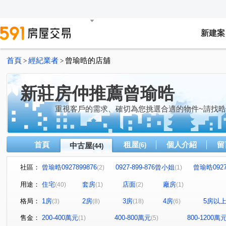
新建案
首頁
經紀業者
曾瑜晧的店舖
>
>
新莊房仲推薦曾瑜晧
重視客戶的需求、確切為您挑選合適的物件~請找
首頁
租屋
個人介紹
留
中古屋
(6)
(44)
社區：
曾瑜晧0927899876
0927-899-876曾小姐
曾瑜晧0927
(2)
(1)
0927-899-876曾小姐
曾瑜晧0927899876
0927899
(1)
(1)
用途：
住宅
套房
店面
廠房
(40)
(1)
(2)
(1)
0927899876曾小姐
0927899876曾小姐
09278998
(1)
(1)
格局：
1房
2房
3房
4房
5房以
(3)
(8)
(18)
(6)
曾瑜晧0927899876
龍和園
曾瑜晧0927899876
(1)
(1)
(2)
曾瑜晧0927899876
曾瑜晧0927899876
09278998
(1)
(1)
售金：
200-400萬元
400-800萬元
800-1200萬
(1)
(5)