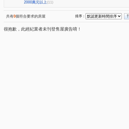
現代金典
0927-899-876曾小姐
大連莊
09278
(1)
(1)
(1)
2000萬元以上
(11)
0927899876曾小姐
0927899876曾小姐
中港金龍
(1)
(1)
(1)
奕品竹
楊州花都
0927-899-876曾小姐
碧瑤峰
(1)
(1)
(1)
共有
0
個符合要求的房屋
排序：
豐隆昕誠
0927-899-876曾小姐
0927899876曾小姐
(1)
(1)
(1
很抱歉，此經紀業者未刊登售屋廣告唷！
0927899876曾小姐
0927-899-876曾小姐
幸福路上
(1)
(1)
(1
曾瑜晧0927899876
國泰街
中平路
鶯桃路
(1)
(2)
(2)
(1)
正義北路
中正路
三和路四段
中港一街
(1)
(1)
(1)
(1)
萬壽路一段
承德路五段
瓊林路
優美街
(1)
(1)
(1)
(1)
信義路四段
中央路
仁華街
三福街
榮華
(1)
(1)
(1)
(1)
和平西路三段
中榮街
自立街
民安西路
(1)
(1)
(1)
(1)
中華路二段
廈門街
中山北路一段
中誠街
(1)
(1)
(1)
(2)
延平北路五段
建安街
中山北路二段
思源路
(1)
(1)
(1)
(1)
中央路
明德路二段
高青路
(1)
(1)
(1)