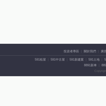
投資者專區
關於我們
廣
591租屋
591中古屋
591新建案
591土地
8891新車
88
Copyrigh