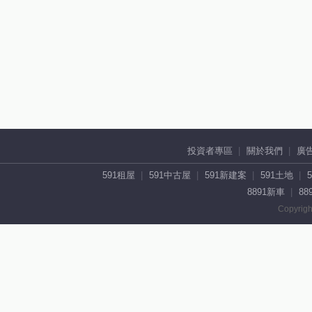
投資者專區
關於我們
廣
591租屋
591中古屋
591新建案
591土地
8891新車
88
Copyrigh