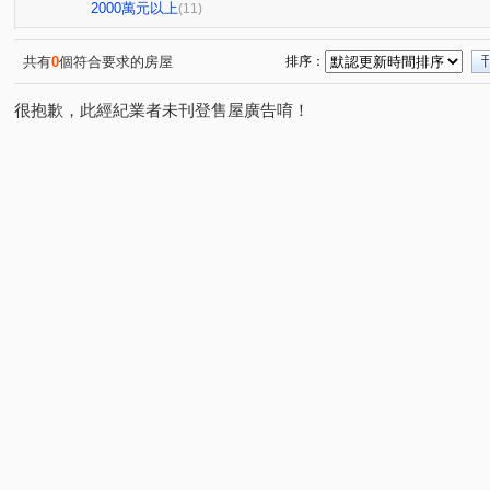
現代金典
0927-899-876曾小姐
大連莊
09278
(1)
(1)
(1)
2000萬元以上
(11)
0927899876曾小姐
0927899876曾小姐
中港金龍
(1)
(1)
(1)
奕品竹
楊州花都
0927-899-876曾小姐
碧瑤峰
(1)
(1)
(1)
共有
0
個符合要求的房屋
排序：
豐隆昕誠
0927-899-876曾小姐
0927899876曾小姐
(1)
(1)
(1
很抱歉，此經紀業者未刊登售屋廣告唷！
0927899876曾小姐
0927-899-876曾小姐
幸福路上
(1)
(1)
(1
曾瑜晧0927899876
國泰街
中平路
鶯桃路
(1)
(1)
(2)
(1)
正義北路
中正路
三和路四段
中港一街
(1)
(1)
(1)
(1)
萬壽路一段
承德路五段
瓊林路
優美街
(1)
(1)
(1)
(1)
信義路四段
中央路
仁華街
三福街
榮華
(1)
(1)
(1)
(1)
和平西路三段
中榮街
自立街
民安西路
(1)
(1)
(1)
(1)
中華路二段
廈門街
中山北路一段
中誠街
(1)
(1)
(1)
(2)
延平北路五段
建安街
中山北路二段
思源路
(1)
(1)
(1)
(1)
中央路
明德路二段
高青路
(1)
(1)
(1)