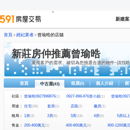
新建案
首頁
經紀業者
曾瑜晧的店舖
>
>
新莊房仲推薦曾瑜晧
重視客戶的需求、確切為您挑選合適的物件~請找
首頁
租屋
個人介紹
留
中古屋
(6)
(43)
社區：
曾瑜晧0927899876
0927-899-876曾小姐
曾瑜晧0927
(1)
(1)
0927-899-876曾小姐
曾瑜晧0927899876
0927899
(1)
(1)
用途：
住宅
套房
店面
廠房
(39)
(1)
(2)
(1)
0927899876曾小姐
0927899876曾小姐
09278998
(1)
(1)
格局：
1房
2房
3房
4房
5房以
(3)
(8)
(18)
(6)
曾瑜晧0927899876
龍和園
曾瑜晧0927899876
(1)
(1)
(2)
曾瑜晧0927899876
曾瑜晧0927899876
09278998
(1)
(1)
售金：
200-400萬元
400-800萬元
800-1200萬
(1)
(4)