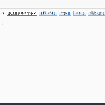
曾小姐
大連莊
0927899876曾小姐
(1)
(1)
(1)
899876曾小姐
中港金龍
金融天下大廈
(1)
(1)
(1)
27-899-876曾小姐
碧瑤峰範
新東京
(1)
(1)
(1)
刊登時間
坪數
金額
瀏覽人數
排序：
曾小姐
0927899876曾小姐
東鴻大樓
(1)
(1)
(1)
唷！
-899-876曾小姐
幸福路上
炎洲THE ONE
(1)
(1)
(1)
街
中平路
鶯桃路
中信街
(1)
(2)
(1)
(1)
和路四段
中港一街
車路頭街
(1)
(1)
(1)
瓊林路
優美街
新莊路
(1)
(1)
(2)
仁華街
三福街
榮華路一段
仁愛路
(1)
(1)
(1)
(1)
自立街
民安西路
明志路一段
(1)
(1)
(2)
中山北路一段
中誠街
福美街
新泰路
(1)
(2)
(1)
(1)
中山北路二段
思源路
建中街
(1)
(1)
(1)
高青路
(1)