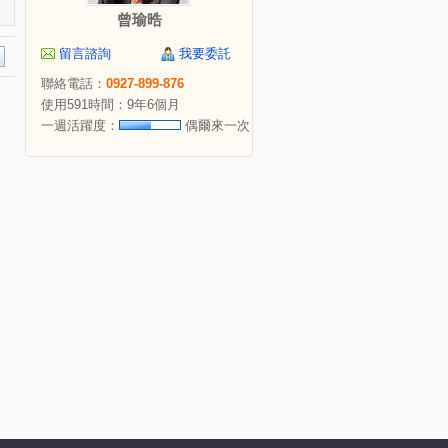
曾瑜晧
留言諮詢
我要委託
聯絡電話：
0927-899-876
使用591時間：9年6個月
一週活躍度：
偶爾來一次