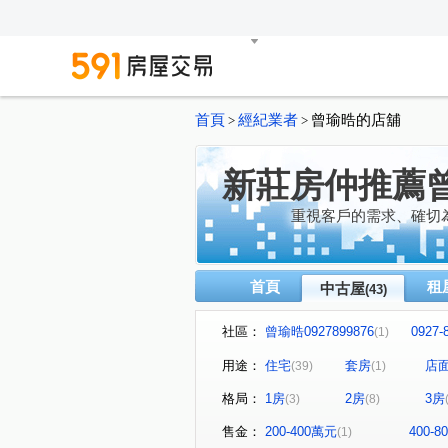
首頁
經紀業者
曾瑜晧的店舖
>
>
新莊房仲推薦
重視客戶的需求、確切
首頁
租
中古屋
(43)
社區：
曾瑜晧0927899876
0927
(1)
0927-899-876曾小姐
曾瑜晧
(1)
用途：
住宅
套房
店
(39)
(1)
0927899876曾小姐
0927
(1)
格局：
1房
2房
3房
(3)
(8)
曾瑜晧0927899876
龍和
(1)
曾瑜晧0927899876
曾瑜晧0
(1)
售金：
200-400萬元
400-
(1)