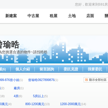
您好，歡迎來到591
新建案
中古屋
租屋
土地
店面
曾瑜晧
為您挑選合適的物件~請找晧晧
屋
個人介紹
留言諮詢
委託見證
我要委託
(6)
-899-876曾小姐
曾瑜晧0927899876
顯示全部社區
(1)
(1)
0927899876
0927899876曾小姐
(1)
(1)
面
廠房
(2)
(1)
899876曾小姐
0927899876曾小姐
(1)
(1)
4房
5房以上
(18)
(6)
(5)
園
曾瑜晧0927899876
前鋒
(1)
(2)
(1)
927899876
0927899876曾小姐
勝旺興
(1)
(1)
(1)
800萬元
800-1200萬元
1200-2000萬元
(4)
(13)
(14)