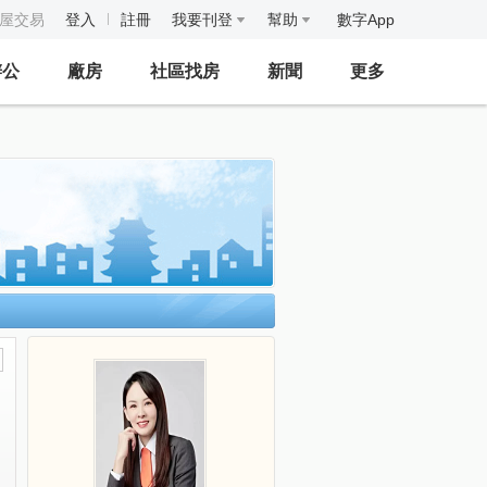
房屋交易
登入
註冊
我要刊登
幫助
數字App
辦公
廠房
社區找房
新聞
更多