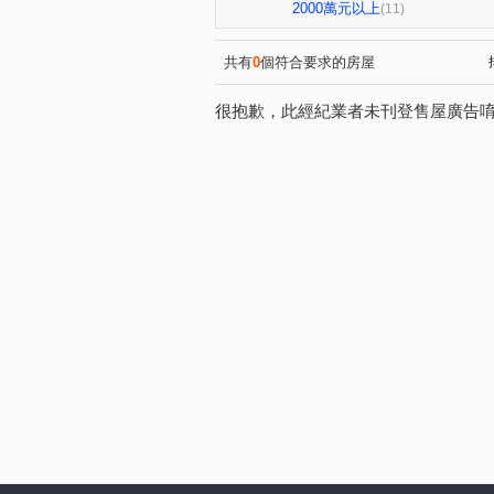
現代金典
0927-899-876
(1)
2000萬元以上
(11)
0927899876曾小姐
0927
(1)
奕品竹
楊州花都
09
(1)
(1)
共有
0
個符合要求的房屋
豐隆昕誠
0927-899-876
(1)
很抱歉，此經紀業者未刊登售屋廣告
0927899876曾小姐
0927
(1)
曾瑜晧0927899876
國泰
(1)
正義北路
中正路
三
(1)
(1)
萬壽路一段
承德路五段
(1)
(1)
信義路四段
中央路
(1)
(1)
和平西路三段
中榮街
(1)
(1)
中華路二段
廈門街
(1)
(1)
延平北路五段
建安街
(1)
(1)
中央路
明德路二段
(1)
(1)