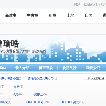
您好，歡迎來到591
新建案
中古屋
租屋
土地
店面
曾瑜晧
為您挑選合適的物件~請找晧晧
屋
個人介紹
留言諮詢
委託見證
我要委託
(6)
-899-876曾小姐
曾瑜晧0927899876
顯示全部社區
(1)
(1)
0927899876
0927899876曾小姐
(1)
(1)
面
廠房
(2)
(1)
899876曾小姐
0927899876曾小姐
(1)
(1)
4房
5房以上
(18)
(6)
(5)
園
曾瑜晧0927899876
前鋒
(1)
(2)
(1)
927899876
0927899876曾小姐
勝旺興
(1)
(1)
(1)
800萬元
800-1200萬元
1200-2000萬元
(4)
(13)
(14)