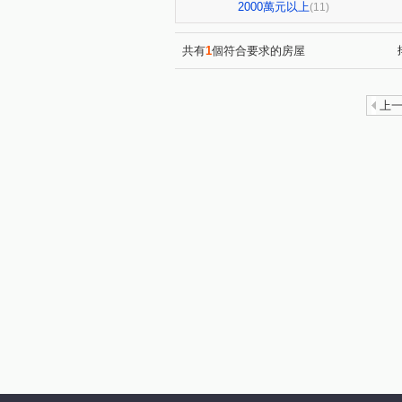
現代金典
0927-899-876
(1)
2000萬元以上
(11)
0927899876曾小姐
0927
(1)
奕品竹
楊州花都
09
(1)
(1)
共有
1
個符合要求的房屋
豐隆昕誠
0927-899-876
(1)
0927899876曾小姐
0927
(1)
上
曾瑜晧0927899876
國泰
(1)
正義北路
中正路
三
(1)
(1)
萬壽路一段
承德路五段
(1)
(1)
信義路四段
中央路
(1)
(1)
和平西路三段
中榮街
(1)
(1)
中華路二段
廈門街
(1)
(1)
延平北路五段
建安街
(1)
(1)
中央路
明德路二段
(1)
(1)