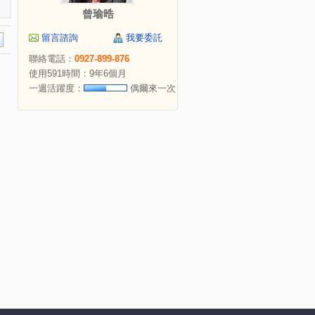
曾瑜晧
留言諮詢
我要委託
聯絡電話：
0927-899-876
使用591時間：9年6個月
一週活躍度：
偶爾來一次