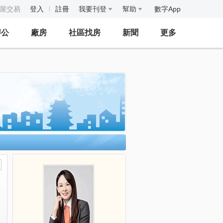
房屋交易
登入
註冊
我要刊登
幫助
數字App
辦公
廠房
社區找房
新聞
更多