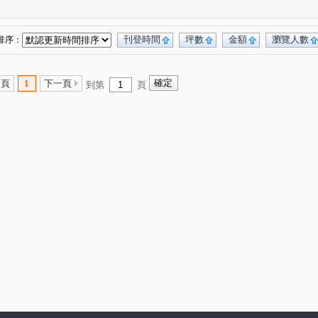
曾小姐
大連莊
0927899876曾小姐
(1)
(1)
(1)
899876曾小姐
中港金龍
金融天下大廈
(1)
(1)
(1)
27-899-876曾小姐
碧瑤峰範
新東京
(1)
(1)
(1)
刊登時間
坪數
金額
瀏覽人數
排序：
曾小姐
0927899876曾小姐
東鴻大樓
(1)
(1)
(1)
-899-876曾小姐
(1)
幸福路上
炎洲THE ONE
(1)
(1)
一頁
1
下一頁
到第
頁
街
中平路
鶯桃路
中信街
(1)
(2)
(1)
(1)
和路四段
中港一街
車路頭街
(1)
(1)
(1)
瓊林路
優美街
新莊路
(1)
(1)
(2)
仁華街
三福街
榮華路一段
仁愛路
(1)
(1)
(1)
(1)
自立街
民安西路
明志路一段
(1)
(1)
(2)
中山北路一段
中誠街
福美街
新泰路
(1)
(2)
(1)
(1)
中山北路二段
思源路
建中街
(1)
(1)
(1)
高青路
(1)