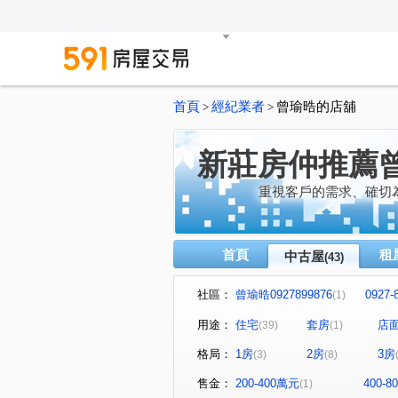
首頁
經紀業者
曾瑜晧的店舖
>
>
新莊房仲推薦
重視客戶的需求、確切
首頁
租
中古屋
(43)
社區：
曾瑜晧0927899876
0927
(1)
0927-899-876曾小姐
曾瑜晧
(1)
用途：
住宅
套房
店
(39)
(1)
0927899876曾小姐
0927
(1)
格局：
1房
2房
3房
(3)
(8)
曾瑜晧0927899876
龍和
(1)
曾瑜晧0927899876
曾瑜晧0
(1)
售金：
200-400萬元
400-
(1)