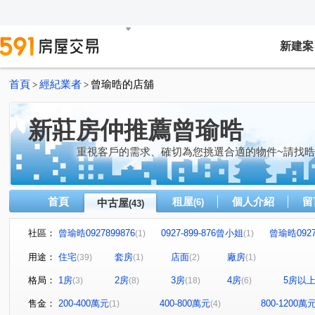
新建案
首頁
經紀業者
曾瑜晧的店舖
>
>
新莊房仲推薦曾瑜晧
重視客戶的需求、確切為您挑選合適的物件~請找
首頁
租屋
個人介紹
留
中古屋
(6)
(43)
社區：
曾瑜晧0927899876
0927-899-876曾小姐
曾瑜晧0927
(1)
(1)
0927-899-876曾小姐
曾瑜晧0927899876
0927899
(1)
(1)
用途：
住宅
套房
店面
廠房
(39)
(1)
(2)
(1)
0927899876曾小姐
0927899876曾小姐
09278998
(1)
(1)
格局：
1房
2房
3房
4房
5房以
(3)
(8)
(18)
(6)
曾瑜晧0927899876
龍和園
曾瑜晧0927899876
(1)
(1)
(2)
曾瑜晧0927899876
曾瑜晧0927899876
09278998
(1)
(1)
售金：
200-400萬元
400-800萬元
800-1200萬
(1)
(4)