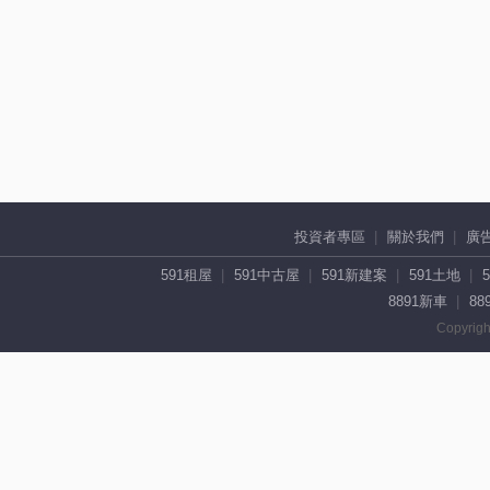
投資者專區
關於我們
廣
591租屋
591中古屋
591新建案
591土地
8891新車
88
Copyrigh