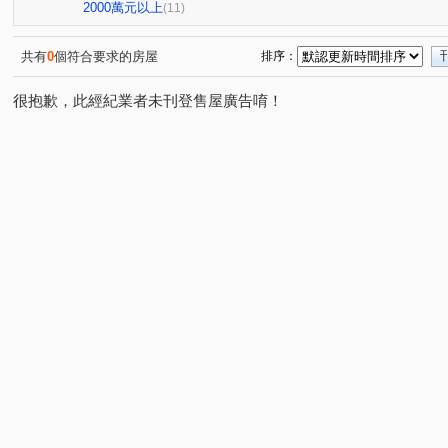
現代金典
0927-899-876曾小姐
大連莊
09278
(1)
(1)
(1)
2000萬元以上
(11)
0927899876曾小姐
0927899876曾小姐
中港金龍
(1)
(1)
(1)
奕品竹
楊州花都
0927-899-876曾小姐
碧瑤峰
(1)
(1)
(1)
共有
0
個符合要求的房屋
排序：
豐隆昕誠
0927-899-876曾小姐
0927899876曾小姐
(1)
(1)
(1
很抱歉，此經紀業者未刊登售屋廣告唷！
0927899876曾小姐
0927-899-876曾小姐
幸福路上
(1)
(1)
(1
曾瑜晧0927899876
國泰街
中平路
鶯桃路
(1)
(1)
(2)
(1)
正義北路
中正路
三和路四段
中港一街
(1)
(1)
(1)
(1)
萬壽路一段
承德路五段
瓊林路
優美街
(1)
(1)
(1)
(1)
信義路四段
中央路
仁華街
三福街
榮華
(1)
(1)
(1)
(1)
和平西路三段
中榮街
自立街
民安西路
(1)
(1)
(1)
(1)
中華路二段
廈門街
中山北路一段
中誠街
(1)
(1)
(1)
(2)
延平北路五段
建安街
中山北路二段
思源路
(1)
(1)
(1)
(1)
中央路
明德路二段
高青路
(1)
(1)
(1)