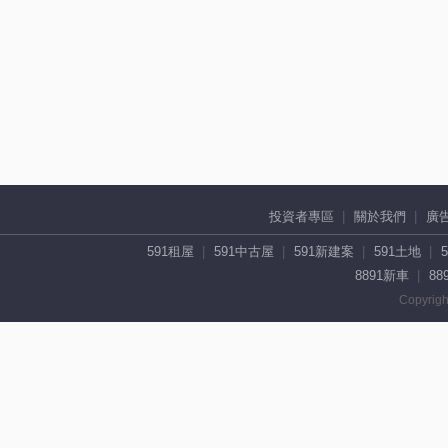
投資者專區
關於我們
廣
591租屋
591中古屋
591新建案
591土地
8891新車
88
Copyrigh