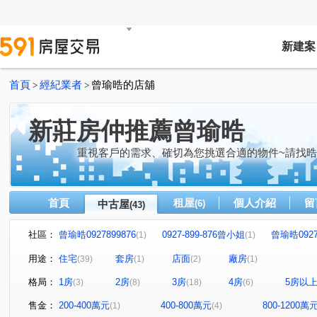
新建案
首頁
經紀業者
曾瑜晧的店舖
>
>
新莊房仲推薦曾瑜晧
重視客戶的需求、確切為您挑選合適的物件~請找
首頁
租屋
個人介紹
留
中古屋
(6)
(43)
社區：
曾瑜晧0927899876
0927-899-876曾小姐
曾瑜晧0927
(1)
(1)
0927-899-876曾小姐
曾瑜晧0927899876
0927899
(1)
(1)
用途：
住宅
套房
店面
廠房
(39)
(1)
(2)
(1)
0927899876曾小姐
0927899876曾小姐
09278998
(1)
(1)
格局：
1房
2房
3房
4房
5房以
(3)
(8)
(18)
(6)
曾瑜晧0927899876
龍和園
曾瑜晧0927899876
(1)
(1)
(2)
曾瑜晧0927899876
曾瑜晧0927899876
09278998
(1)
(1)
售金：
200-400萬元
400-800萬元
800-1200萬
(1)
(4)