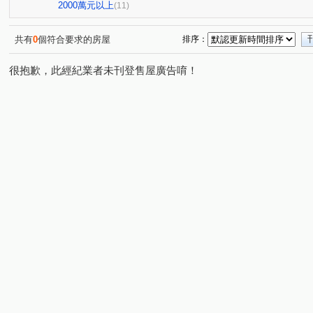
現代金典
0927-899-876曾小姐
大連莊
09278
(1)
(1)
(1)
2000萬元以上
(11)
0927899876曾小姐
0927899876曾小姐
中港金龍
(1)
(1)
(1)
奕品竹
楊州花都
0927-899-876曾小姐
碧瑤峰
(1)
(1)
(1)
共有
0
個符合要求的房屋
排序：
豐隆昕誠
0927-899-876曾小姐
0927899876曾小姐
(1)
(1)
(1
很抱歉，此經紀業者未刊登售屋廣告唷！
0927899876曾小姐
0927-899-876曾小姐
幸福路上
(1)
(1)
(1
曾瑜晧0927899876
國泰街
中平路
鶯桃路
(1)
(1)
(2)
(1)
正義北路
中正路
三和路四段
中港一街
(1)
(1)
(1)
(1)
萬壽路一段
承德路五段
瓊林路
優美街
(1)
(1)
(1)
(1)
信義路四段
中央路
仁華街
三福街
榮華
(1)
(1)
(1)
(1)
和平西路三段
中榮街
自立街
民安西路
(1)
(1)
(1)
(1)
中華路二段
廈門街
中山北路一段
中誠街
(1)
(1)
(1)
(2)
延平北路五段
建安街
中山北路二段
思源路
(1)
(1)
(1)
(1)
中央路
明德路二段
高青路
(1)
(1)
(1)