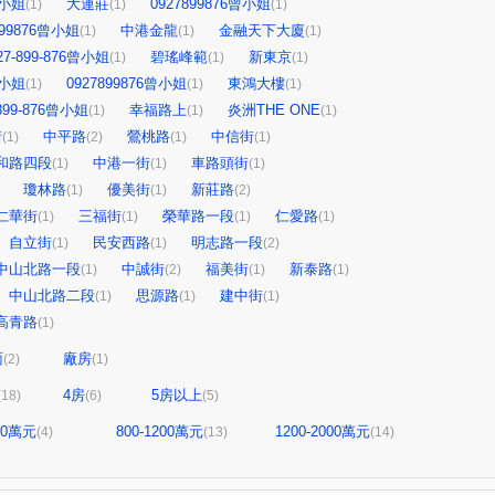
曾小姐
大連莊
0927899876曾小姐
(1)
(1)
(1)
899876曾小姐
中港金龍
金融天下大廈
(1)
(1)
(1)
27-899-876曾小姐
碧瑤峰範
新東京
(1)
(1)
(1)
曾小姐
0927899876曾小姐
東鴻大樓
(1)
(1)
(1)
-899-876曾小姐
幸福路上
炎洲THE ONE
(1)
(1)
(1)
街
中平路
鶯桃路
中信街
(1)
(2)
(1)
(1)
和路四段
中港一街
車路頭街
(1)
(1)
(1)
瓊林路
優美街
新莊路
(1)
(1)
(2)
仁華街
三福街
榮華路一段
仁愛路
(1)
(1)
(1)
(1)
自立街
民安西路
明志路一段
(1)
(1)
(2)
中山北路一段
中誠街
福美街
新泰路
(1)
(2)
(1)
(1)
中山北路二段
思源路
建中街
(1)
(1)
(1)
高青路
(1)
面
廠房
(2)
(1)
4房
5房以上
(18)
(6)
(5)
800萬元
800-1200萬元
1200-2000萬元
(4)
(13)
(14)