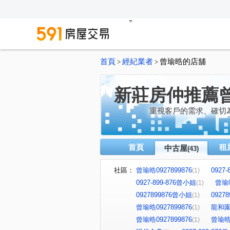
首頁
經紀業者
曾瑜晧的店舖
>
>
新莊房仲推薦
重視客戶的需求、確切
首頁
租
中古屋
(43)
社區：
曾瑜晧0927899876
0927
(1)
0927-899-876曾小姐
曾瑜晧
(1)
0927899876曾小姐
0927
(1)
曾瑜晧0927899876
龍和
(1)
曾瑜晧0927899876
曾瑜晧0
(1)