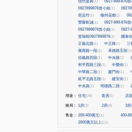
現代金典
0927-899-876
(1)
0927899876曾小姐
0927
(1)
奕品竹
楊州花都
09
(1)
(1)
豐隆昕誠
0927-899-876
(1)
0927899876曾小姐
0927
(1)
曾瑜晧0927899876
國泰
(1)
正義北路
中正路
三
(1)
(1)
萬壽路一段
承德路五段
(1)
(1)
信義路四段
中央路
(1)
(1)
和平西路三段
中榮街
(1)
(1)
中華路二段
廈門街
(1)
(1)
延平北路五段
建安街
(1)
(1)
中央路
明德路二段
(1)
(1)
用途：
住宅
套房
店
(39)
(1)
格局：
1房
2房
3房
(3)
(8)
售金：
200-400萬元
400-
(1)
2000萬元以上
(11)