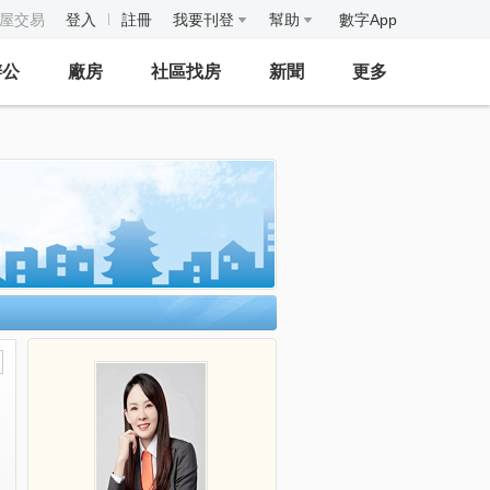
房屋交易
登入
註冊
我要刊登
幫助
數字App
辦公
廠房
社區找房
新聞
更多