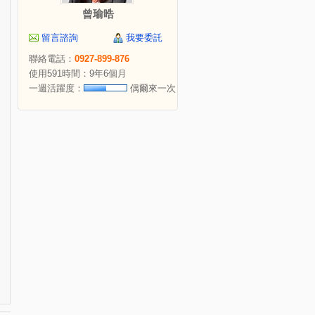
曾瑜晧
留言諮詢
我要委託
聯絡電話：
0927-899-876
使用591時間：9年6個月
一週活躍度：
偶爾來一次