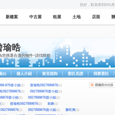
您好，歡迎來到591
新建案
中古屋
租屋
土地
店面
曾瑜晧
為您挑選合適的物件~請找晧晧
屋
個人介紹
留言諮詢
委託見證
我要委託
(6)
-899-876曾小姐
曾瑜晧0927899876
隱藏部分社區
(1)
(1)
0927899876
0927899876曾小姐
(1)
(1)
899876曾小姐
0927899876曾小姐
(1)
(1)
園
曾瑜晧0927899876
前鋒
(1)
(2)
(1)
927899876
0927899876曾小姐
勝旺興
(1)
(1)
(1)