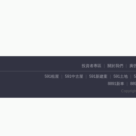
投資者專區
關於我們
廣
591租屋
591中古屋
591新建案
591土地
8891新車
88
Copyrigh