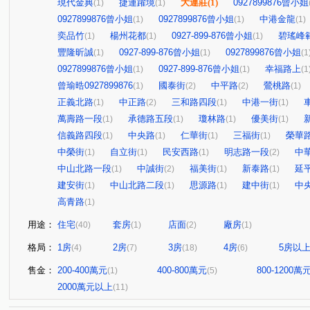
現代金典
捷運躍境
大連莊
(1)
0927899876曾小姐
(1)
(1)
0927899876曾小姐
0927899876曾小姐
中港金龍
(1)
(1)
(1)
奕品竹
楊州花都
0927-899-876曾小姐
碧瑤峰
(1)
(1)
(1)
豐隆昕誠
0927-899-876曾小姐
0927899876曾小姐
(1)
(1)
(1
0927899876曾小姐
0927-899-876曾小姐
幸福路上
(1)
(1)
(1
曾瑜晧0927899876
國泰街
中平路
鶯桃路
(1)
(2)
(2)
(1)
正義北路
中正路
三和路四段
中港一街
(1)
(2)
(1)
(1)
萬壽路一段
承德路五段
瓊林路
優美街
(1)
(1)
(1)
(1)
信義路四段
中央路
仁華街
三福街
榮華
(1)
(1)
(1)
(1)
中榮街
自立街
民安西路
明志路一段
中
(1)
(1)
(1)
(2)
中山北路一段
中誠街
福美街
新泰路
延
(1)
(2)
(1)
(1)
建安街
中山北路二段
思源路
建中街
中
(1)
(1)
(1)
(1)
高青路
(1)
用途：
住宅
套房
店面
廠房
(40)
(1)
(2)
(1)
格局：
1房
2房
3房
4房
5房以
(4)
(7)
(18)
(6)
售金：
200-400萬元
400-800萬元
800-1200萬
(1)
(5)
2000萬元以上
(11)