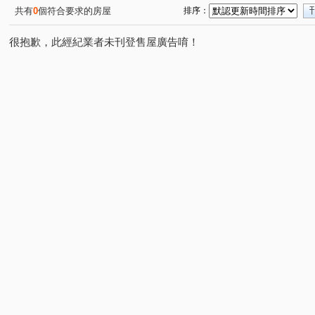
共有
0
個符合要求的房屋
排序：
很抱歉，此經紀業者未刊登售屋廣告唷！