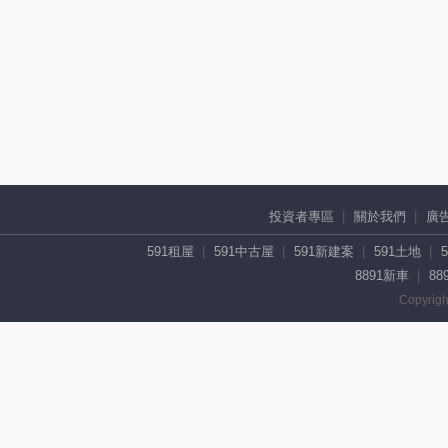
投資者專區
關於我們
廣
591租屋
591中古屋
591新建案
591土地
8891新車
88
Copyrigh