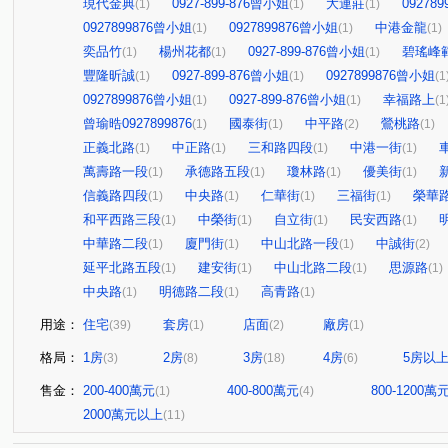
現代金典
0927-899-876曾小姐
大連莊
09278
(1)
(1)
(1)
0927899876曾小姐
0927899876曾小姐
中港金龍
(1)
(1)
(1)
奕品竹
楊州花都
0927-899-876曾小姐
碧瑤峰
(1)
(1)
(1)
豐隆昕誠
0927-899-876曾小姐
0927899876曾小姐
(1)
(1)
(1
0927899876曾小姐
0927-899-876曾小姐
幸福路上
(1)
(1)
(1
曾瑜晧0927899876
國泰街
中平路
鶯桃路
(1)
(1)
(2)
(1)
正義北路
中正路
三和路四段
中港一街
(1)
(1)
(1)
(1)
萬壽路一段
承德路五段
瓊林路
優美街
(1)
(1)
(1)
(1)
信義路四段
中央路
仁華街
三福街
榮華
(1)
(1)
(1)
(1)
和平西路三段
中榮街
自立街
民安西路
(1)
(1)
(1)
(1)
中華路二段
廈門街
中山北路一段
中誠街
(1)
(1)
(1)
(2)
延平北路五段
建安街
中山北路二段
思源路
(1)
(1)
(1)
(1)
中央路
明德路二段
高青路
(1)
(1)
(1)
用途：
住宅
套房
店面
廠房
(39)
(1)
(2)
(1)
格局：
1房
2房
3房
4房
5房以
(3)
(8)
(18)
(6)
售金：
200-400萬元
400-800萬元
800-1200萬
(1)
(4)
2000萬元以上
(11)