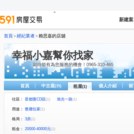
新建案
首頁
經紀業者
賴思嘉的店舖
>
>
幸福小嘉幫你找家
期待能有為您服務的機會！0965-310-465
首頁
中古屋
個人介紹
留
(35)
租屋
(1)
社區：
星都匯CD區
旭光一路
(1)
(1)
用途：
整層住家
(1)
格局：
3房
(1)
租金：
20000-40000元
(1)