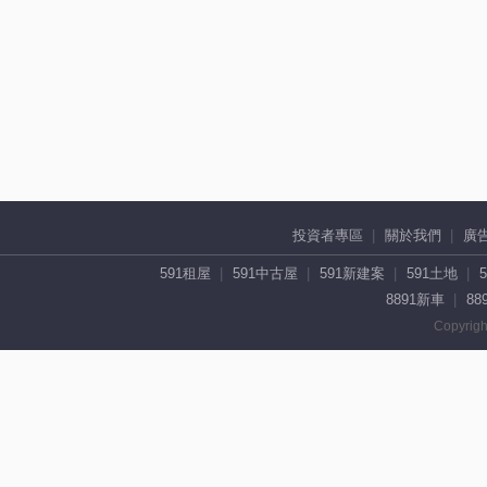
投資者專區
關於我們
廣
591租屋
591中古屋
591新建案
591土地
8891新車
88
Copyrigh