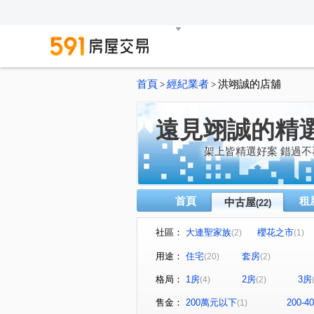
首頁
經紀業者
洪翊誠的店舖
>
>
遠見翊誠的精
架上皆精選好案 錯過不
首頁
租
中古屋
(22)
社區：
大連聖家族
櫻花之市
(2)
(1)
龍邦心歡
櫻花青上森
(1)
(1)
用途：
住宅
套房
(20)
(2)
國泰美禾
勝興豐境
(1)
(1)
格局：
1房
2房
3房
(4)
(2)
鉅虹水岸岩
大連北街
(1)
(2)
大義街
健行路
立功
(1)
(1)
售金：
200萬元以下
200-
(1)