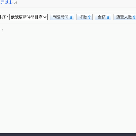
西苑一街
昌平東六路
港新一路
(1)
(1)
(1)
0萬元以上
(5)
正路一段
自由路二段
南興一路
(1)
(1)
(1)
刊登時間
坪數
金額
瀏覽人數
排序：
唷！