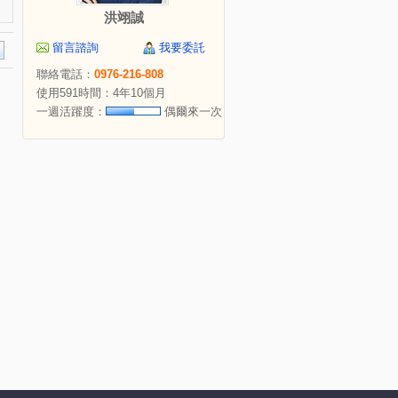
洪翊誠
留言諮詢
我要委託
聯絡電話：
0976-216-808
使用591時間：4年10個月
一週活躍度：
偶爾來一次