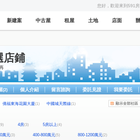
您好，歡迎來到591
新建案
中古屋
租屋
土地
店面
選店鋪
再
屋
個人介紹
留言諮詢
委託見證
我要委託
(2)
僑福東海花園大廈
中國城天際線
顯示全部社區
(1)
(1)
全新完工全配精裝套房
歐之鄉
透與璞
(1)
(1)
(1)
泉宇大隱
坤辰中正峯華
鼎泰中城
(1)
(1)
(1)
4房
5房以上
(9)
(3)
(4)
櫻花路
臺灣大道四段
中清路三段
(1)
(1)
(1)
路
振興路
雅環路二段
進化路
(1)
(1)
(1)
(1)
400萬元
400-800萬元
800-1200萬元
(3)
(5)
(2)