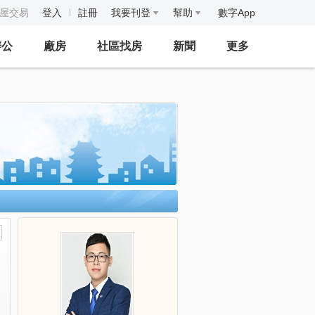
房屋交易
登入
註冊
我要刊登
幫助
數字App
辦公
廠房
社區找房
新聞
更多