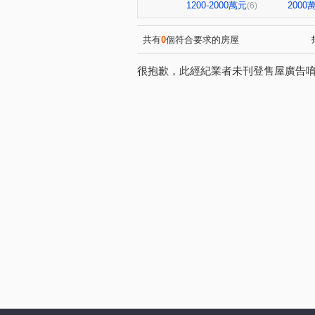
中清西二街
中清路二段
(1)
(1)
1200-2000萬元
200
(6)
西村路
建國北路
中
(1)
(1)
崇倫北街
(1)
共有
0
個符合要求的房屋
很抱歉，此經紀業者未刊登售屋廣告