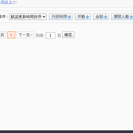
西苑一街
昌平東六路
港新一路
(1)
(1)
(1)
0萬元以上
(5)
正路一段
自由路二段
南興一路
(1)
(1)
(1)
刊登時間
坪數
金額
瀏覽人數
排序：
一頁
1
下一頁
到第
頁