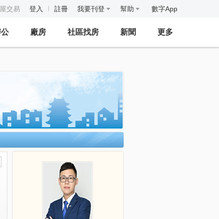
房屋交易
登入
註冊
我要刊登
幫助
數字App
辦公
廠房
社區找房
新聞
更多