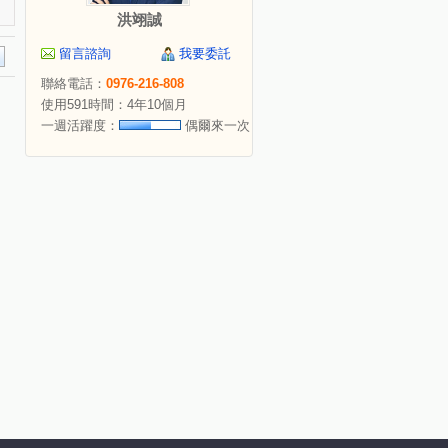
洪翊誠
留言諮詢
我要委託
聯絡電話：
0976-216-808
使用591時間：4年10個月
一週活躍度：
偶爾來一次