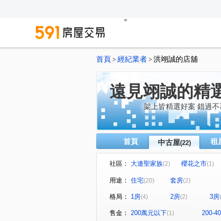
首頁
經紀業者
洪翊誠的店舖
>
>
遠見翊誠的精
架上皆精選好案 錯過不
首頁
租
中古屋
(22)
社區：
大連聖家族
櫻花之市
(2)
(1)
龍邦心歡
櫻花青上森
(1)
(1)
用途：
住宅
套房
(20)
(2)
國泰美禾
勝興豐境
(1)
(1)
格局：
1房
2房
3房
(4)
(2)
鉅虹水岸岩
大連北街
(1)
(2)
大義街
健行路
立功
(1)
(1)
售金：
200萬元以下
200-
(1)