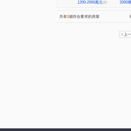
中清西二街
中清路二段
(1)
(1)
1200-2000萬元
200
(6)
西村路
建國北路
中
(1)
(1)
崇倫北街
(1)
共有
1
個符合要求的房屋
上