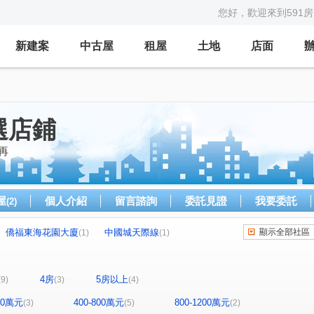
您好，歡迎來到591
新建案
中古屋
租屋
土地
店面
選店鋪
再
屋
個人介紹
留言諮詢
委託見證
我要委託
(2)
僑福東海花園大廈
中國城天際線
顯示全部社區
(1)
(1)
全新完工全配精裝套房
歐之鄉
透與璞
(1)
(1)
(1)
泉宇大隱
坤辰中正峯華
鼎泰中城
(1)
(1)
(1)
4房
5房以上
(9)
(3)
(4)
櫻花路
臺灣大道四段
中清路三段
(1)
(1)
(1)
路
振興路
雅環路二段
進化路
(1)
(1)
(1)
(1)
400萬元
400-800萬元
800-1200萬元
(3)
(5)
(2)