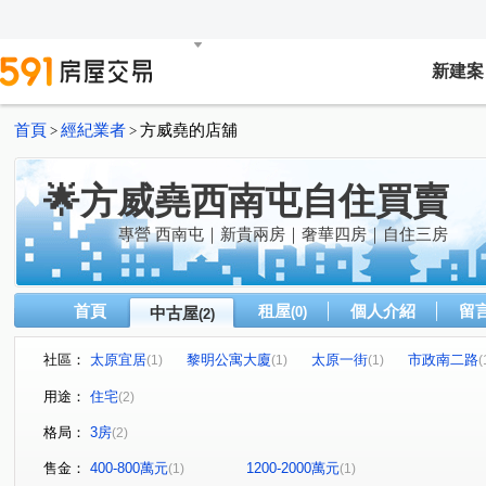
新建案
首頁
經紀業者
方威堯的店舖
>
>
🌟方威堯西南屯自住買賣
專營 西南屯｜新貴兩房｜奢華四房｜自住三房
首頁
租屋
個人介紹
留
中古屋
(0)
(2)
社區：
太原宜居
黎明公寓大廈
太原一街
市政南二路
(1)
(1)
(1)
(
用途：
住宅
(2)
格局：
3房
(2)
售金：
400-800萬元
1200-2000萬元
(1)
(1)