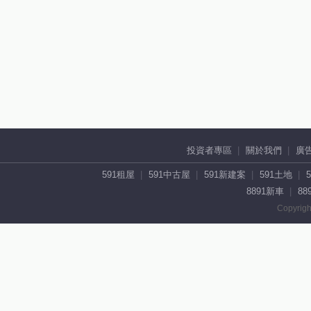
投資者專區
關於我們
廣
591租屋
591中古屋
591新建案
591土地
8891新車
88
Copyrigh