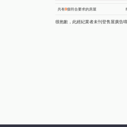
共有
0
個符合要求的房屋
很抱歉，此經紀業者未刊登售屋廣告