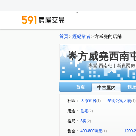
首頁
經紀業者
方威堯的店舖
>
>
🌟方威堯西南
專營 西南屯｜新貴兩
首頁
租
中古屋
(2)
社區：
太原宜居
黎明公寓大廈
(1)
(1)
用途：
住宅
(2)
格局：
3房
(2)
售金：
400-800萬元
1200
(1)