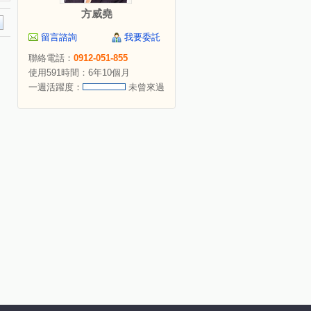
方威堯
留言諮詢
我要委託
聯絡電話：
0912-051-855
使用591時間：6年10個月
一週活躍度：
未曾來過