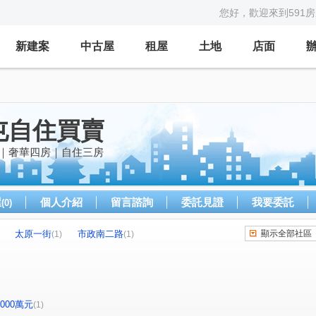
您好，歡迎來到591
新建案
中古屋
租屋
土地
店面
屯自住買賣
房｜奢華四房｜自住三房
屋
個人介紹
留言諮詢
委託見證
我要委託
(0)
太原一街
市政南二路
顯示全部社區
(1)
(1)
-2000萬元
(1)