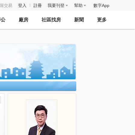
房屋交易
登入
註冊
我要刊登
幫助
數字App
辦公
廠房
社區找房
新聞
更多