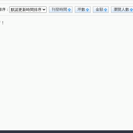
刊登時間
坪數
金額
瀏覽人數
排序：
唷！