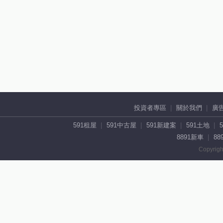
投資者專區
關於我們
廣
591租屋
591中古屋
591新建案
591土地
8891新車
88
Copyrigh