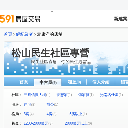
新建案
首頁
經紀業者
袁康洋的店舖
>
>
松山民生社區專營
民生社區袁爸，你的民生必需品
首頁
租屋
個人介紹
留
中古屋
(0)
(9)
社區：
三圓信義大樓
夢想家
傳家寶
光南名仕園
(1)
(1)
(1)
(1)
三民路
竹園路
新春街
四川路二段
龍泉
(2)
(1)
(1)
(1)
用途：
住宅
辦公
(8)
(1)
興隆路三段
(1)
格局：
3房
4房
5房以上
(4)
(3)
(1)
售金：
1200-2000萬元
2000萬元以上
(3)
(6)