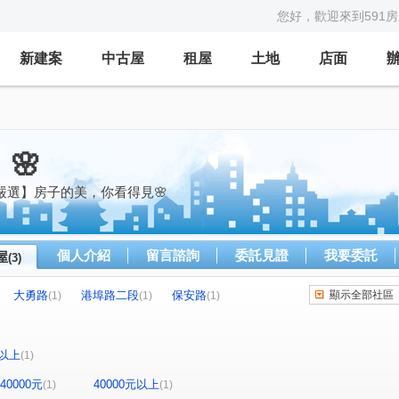
您好，歡迎來到591
新建案
中古屋
租屋
土地
店面
🌸
嚴選】房子的美，你看得見🌸
個人介紹
留言諮詢
委託見證
我要委託
屋
(3)
大勇路
港埠路二段
保安路
顯示全部社區
(1)
(1)
(1)
以上
(1)
-40000元
40000元以上
(1)
(1)