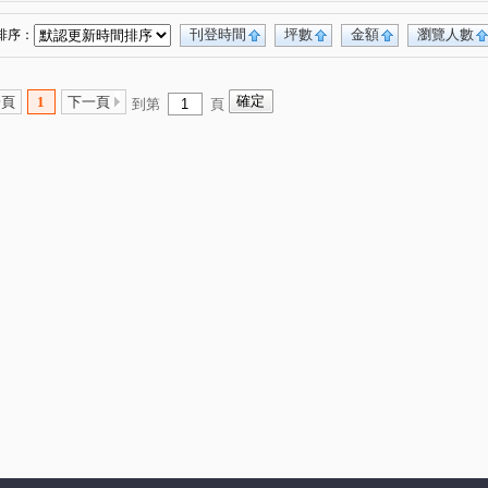
刊登時間
坪數
金額
瀏覽人數
排序：
一頁
1
下一頁
到第
頁