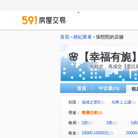
首頁
經紀業者
張熙熙的店舖
>
>
🌸【幸福有旎】
先結交，再成交【委託
首頁
中古屋
(19)
租
社區：
遠雄之星8
允將上上謙
(1)
(1)
用途：
整層住家
(3)
格局：
2房
3房
5房
(1)
(1)
租金：
10000-15000元
20000
(1)