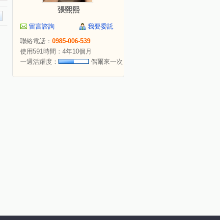
張熙熙
留言諮詢
我要委託
聯絡電話：
0985-006-539
使用591時間：4年10個月
一週活躍度：
偶爾來一次