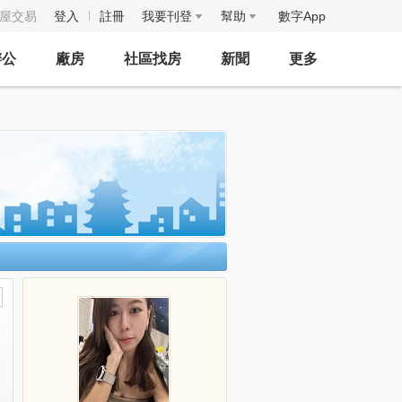
房屋交易
登入
註冊
我要刊登
幫助
數字App
辦公
廠房
社區找房
新聞
更多