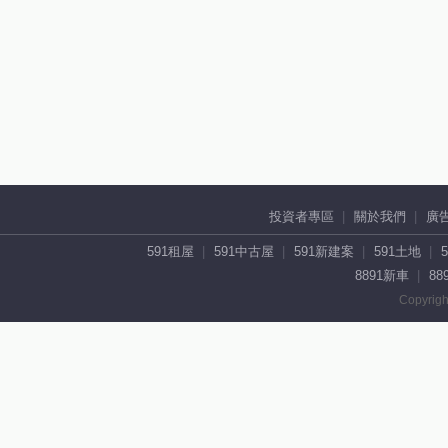
投資者專區
關於我們
廣
591租屋
591中古屋
591新建案
591土地
8891新車
88
Copyrigh