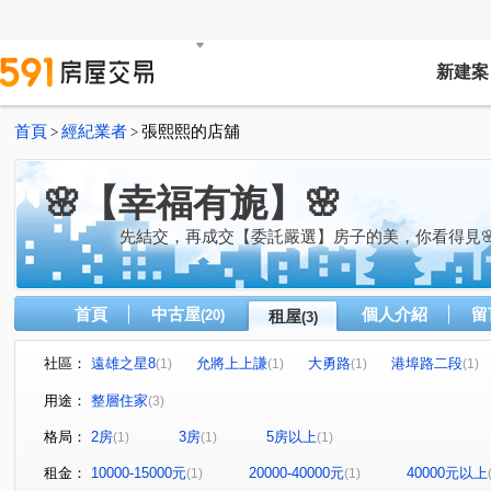
新建案
首頁
經紀業者
張熙熙的店舖
>
>
🌸【幸福有旎】🌸
先結交，再成交【委託嚴選】房子的美，你看得見
首頁
中古屋
個人介紹
留
(20)
租屋
(3)
社區：
遠雄之星8
允將上上謙
大勇路
港埠路二段
(1)
(1)
(1)
(1)
用途：
整層住家
(3)
格局：
2房
3房
5房以上
(1)
(1)
(1)
租金：
10000-15000元
20000-40000元
40000元以上
(1)
(1)