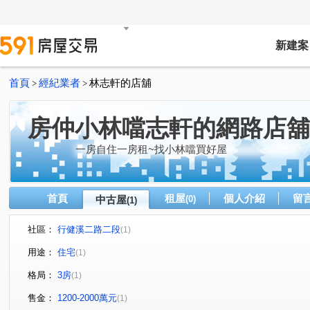
新建案
首頁
經紀業者
林志軒的店舖
>
>
房仲小林噹志軒的網路店舖
一房自住一房租~找小林噹買好屋
首頁
租屋
個人介紹
留
中古屋
(0)
(1)
社區：
行健溪二路二段
(1)
用途：
住宅
(1)
格局：
3房
(1)
售金：
1200-2000萬元
(1)