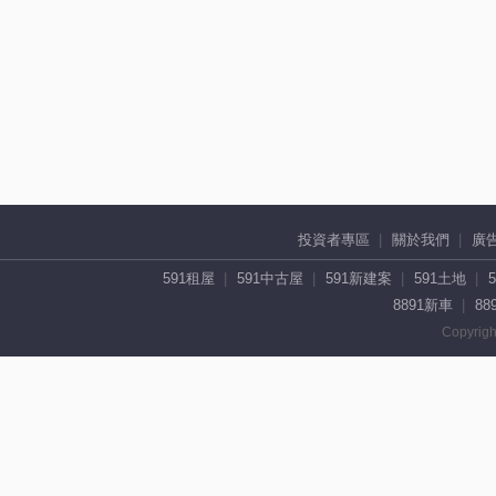
投資者專區
關於我們
廣
591租屋
591中古屋
591新建案
591土地
8891新車
88
Copyrigh