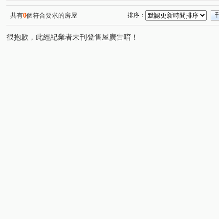
共有
0
個符合要求的房屋
排序：
很抱歉，此經紀業者未刊登售屋廣告唷！