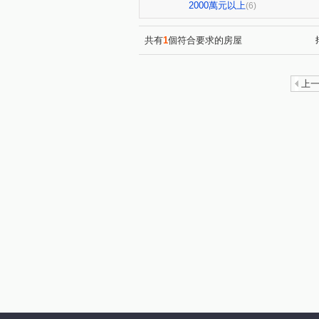
僑家大院
威鎮八方
(1)
(1)
2000萬元以上
(6)
武聖街
源遠路
樂一
(1)
(2)
武嶺街
碇內街
中正
(1)
(4)
共有
1
個符合要求的房屋
培德路
東光路
東明
(1)
(1)
中正路
深澳坑路
調
(2)
(2)
上
武聖街
(1)