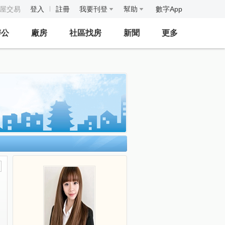
房屋交易
登入
註冊
我要刊登
幫助
數字App
辦公
廠房
社區找房
新聞
更多