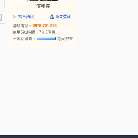
傅翊婷
留言諮詢
我要委託
聯絡電話：
0976-701-933
使用591時間：7年3個月
一週活躍度：
每天都來