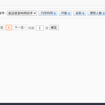
森美學
台北雪梨灣
中正路電梯華廈
(1)
(1)
(1)
路
建成路
麥金路
深溪路
(1)
(1)
(7)
(2)
路
復興路
新豐街
孝東路
(1)
(2)
(8)
(2)
刊登時間
坪數
金額
瀏覽人數
排序：
路
觀海街
樂利二街
暖中路
(1)
(5)
(1)
(1)
和街
正信路
深美街
和豐街
(1)
(1)
(1)
(1)
一頁
1
下一頁
到第
頁