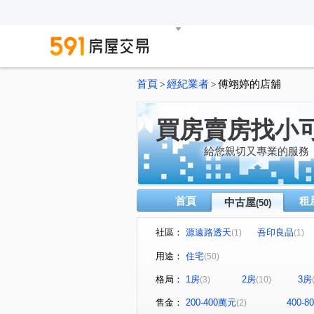
首頁
經紀業者
傅翊婷的店舖
>
>
買房賣房找小
給您親切又專業的服務
首頁
租
中古屋
(50)
社區：
源遠路透天
吾印良品
(1)
(1)
好吉市
中正路59-1號華廈
(2)
用途：
住宅
(50)
微笑台北
培德路電梯華廈
(2)
格局：
1房
2房
3房
(3)
(10)
東明路77巷55號華廈
(1)
新豐
海豔
碧海擎天
萬國
(1)
(1)
售金：
200-400萬元
400-
(2)