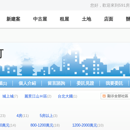
您好，歡迎來到591
新建案
中古屋
租屋
土地
店面
可
屋
個人介紹
留言諮詢
委託見證
我要委託
(1)
城上城
麗景江山Ｈ區
台北大國
顯示全部社區
(7)
(2)
(1)
台北大鎮
新橫濱-星野區
新豐街透天
(1)
(1)
(2)
(1)
海洋大學世界
巴賽隆納
信義大街
(1)
(2)
(1)
(1)
4房
5房以上
(23)
(11)
(3)
街
山海觀
御花園
暖中路電梯華廈
(1)
(5)
(1)
(1)
大廈
暖暖達麗
大香港
澄品香榭
(1)
(1)
(1)
(1)
800萬元
800-1200萬元
1200-2000萬元
(14)
(18)
(10)