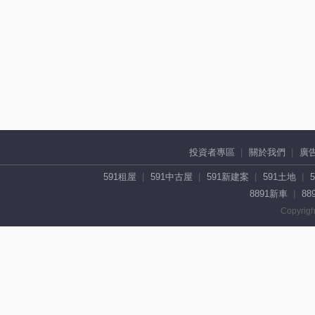
投資者專區
關於我們
廣
591租屋
591中古屋
591新建案
591土地
8891新車
88
Copyrigh