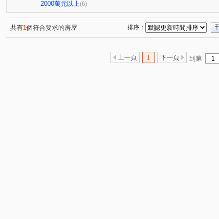
僑家大院
威鎮八方
森美學
台北雪梨灣
(1)
(1)
(1)
(1)
2000萬元以上
(6)
武聖街
源遠路
樂一路
建成路
麥金路
(1)
(2)
(1)
(1)
(7)
武嶺街
碇內街
中正路
復興路
新豐街
(1)
(4)
(1)
(2)
(8)
共有
1
個符合要求的房屋
排序：
培德路
東光路
東明路
觀海街
樂利二街
(1)
(1)
(1)
(5)
(
中正路
深澳坑路
調和街
正信路
深美街
(2)
(2)
(1)
(1)
(
上一頁
1
下一頁
到第
武聖街
(1)