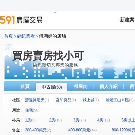
新建案
首頁
經紀業者
傅翊婷的店舖
>
>
買房賣房找小可
給您親切又專業的服務
首頁
租屋
個人介紹
留
中古屋
(1)
(50)
社區：
源遠路透天
吾印良品
城上城
麗景江山Ｈ區
(1)
(1)
(7)
(2)
好吉市
中正路59-1號華廈
台北大鎮
新橫濱-星
(2)
(1)
(1)
用途：
住宅
(50)
微笑台北
培德路電梯華廈
(1)
海洋大學世界
巴賽
(2)
(2)
格局：
1房
2房
3房
4房
5房以
(3)
(10)
(23)
(11)
東明路77巷55號華廈
新豐街
山海觀
御花園
(1)
(1)
(5)
(1)
海豔
碧海擎天
萬國大廈
暖暖達麗
大香
(1)
(1)
(1)
(1)
售金：
200-400萬元
400-800萬元
800-1200萬
(2)
(14)