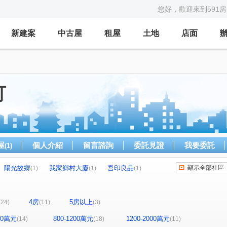
您好，歡迎來到591
新建案
中古屋
租屋
土地
店面
可
屋
個人介紹
留言諮詢
委託見證
我要委託
(1)
陽光故鄉
我家鄉村大廈
吾印良品
顯示全部社區
(1)
(1)
(1)
台北大國
好吉市
中正路59-1號華廈
(1)
(2)
(1)
新豐街透天
微笑台北
培德路電梯華廈
)
(1)
(1)
(1)
4房
5房以上
(24)
(11)
(3)
信義大街
東明路77巷55號華廈
新豐街
(1)
(1)
(1)
路電梯華廈
海豔
碧海擎天
萬國大廈
(1)
(1)
(1)
(1)
800萬元
800-1200萬元
1200-2000萬元
(14)
(18)
(11)