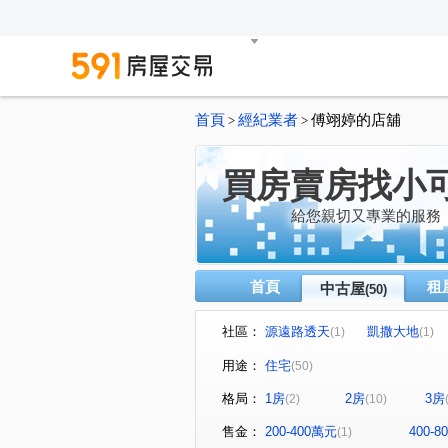
首頁
經紀業者
傅翊婷的店舖
>
>
買房賣房找小
給您親切又專業的服務
首頁
租
中古屋
(50)
社區：
源遠路透天
凱撒大地
(1)
(1)
城上城
麗景江山Ｈ區
(7)
(2)
用途：
住宅
(50)
台北大鎮
新橫濱-星野區
(1)
(2
格局：
1房
2房
3房
(2)
(10)
海洋大學世界
巴賽隆納
(2)
(1)
山海觀
御花園
暖中
(4)
(1)
售金：
200-400萬元
400-
(1)