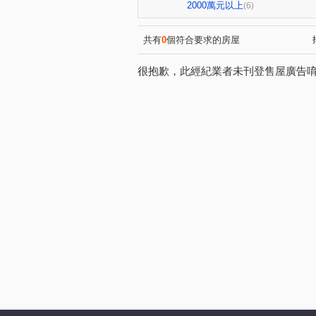
暖暖達麗
大香港
澄
(1)
(1)
2000萬元以上
(6)
台北雪梨灣
中正路電梯華
(1)
百七街
樂一路
建成
(1)
(1)
共有
0
個符合要求的房屋
碇內街
中正路
復興
(4)
(1)
很抱歉，此經紀業者未刊登售屋廣告
東光路
東明路
觀海
(1)
(1)
調和街
正信路
深美
(1)
(1)