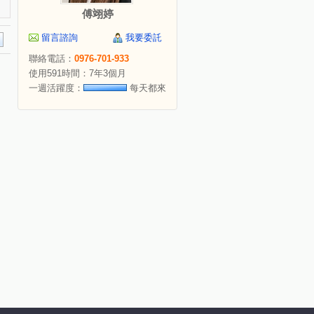
傅翊婷
留言諮詢
我要委託
聯絡電話：
0976-701-933
使用591時間：7年3個月
一週活躍度：
每天都來