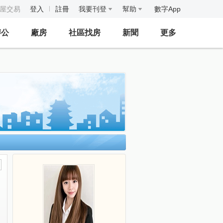
房屋交易
登入
註冊
我要刊登
幫助
數字App
辦公
廠房
社區找房
新聞
更多