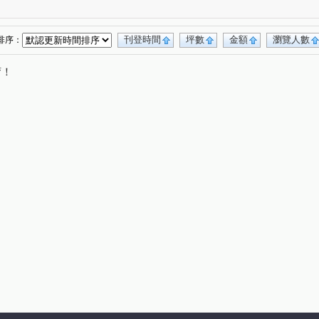
品香榭
僑家大院
威鎮八方
森美學
(1)
(1)
(1)
(1)
廈
源遠路
深澳坑路
基金一路
(1)
(2)
(3)
(1)
路
麥金路
深溪路
武嶺街
(1)
(7)
(2)
(1)
刊登時間
坪數
金額
瀏覽人數
排序：
路
新豐街
孝東路
培德路
(2)
(8)
(1)
(1)
唷！
街
樂利二街
暖中路
中正路
(4)
(1)
(1)
(2)
街
和豐街
(1)
(1)