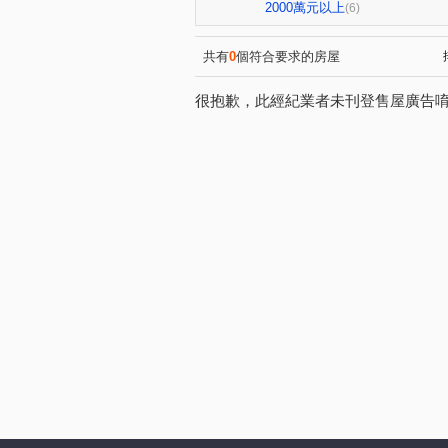
僑家大院
威鎮八方
(1)
(1)
2000萬元以上
(6)
武聖街
源遠路
樂一
(1)
(2)
武嶺街
碇內街
中正
(1)
(4)
共有
0
個符合要求的房屋
培德路
東光路
東明
(1)
(1)
很抱歉，此經紀業者未刊登售屋廣告
中正路
深澳坑路
調
(2)
(2)
武聖街
(1)