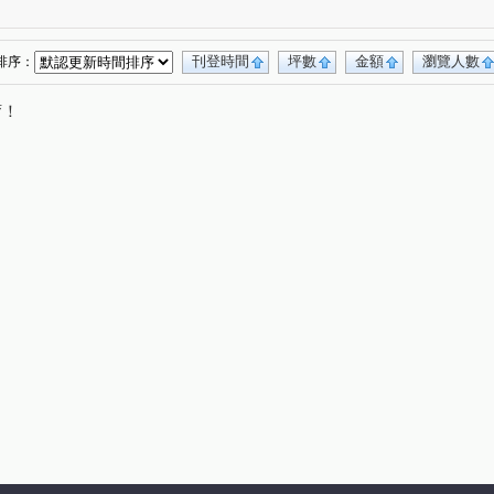
森美學
台北雪梨灣
中正路電梯華廈
(1)
(1)
(1)
路
建成路
麥金路
深溪路
(1)
(1)
(7)
(2)
路
復興路
新豐街
孝東路
(1)
(2)
(8)
(2)
刊登時間
坪數
金額
瀏覽人數
排序：
路
觀海街
樂利二街
暖中路
(1)
(5)
(1)
(1)
唷！
和街
正信路
深美街
和豐街
(1)
(1)
(1)
(1)