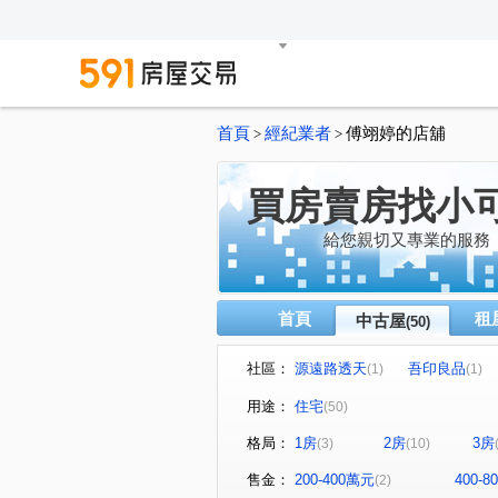
首頁
經紀業者
傅翊婷的店舖
>
>
買房賣房找小
給您親切又專業的服務
首頁
租
中古屋
(50)
社區：
源遠路透天
吾印良品
(1)
(1)
好吉市
中正路59-1號華廈
(2)
用途：
住宅
(50)
微笑台北
培德路電梯華廈
(2)
格局：
1房
2房
3房
(3)
(10)
東明路77巷55號華廈
新豐
(1)
海豔
碧海擎天
萬國
(1)
(1)
售金：
200-400萬元
400-
(2)