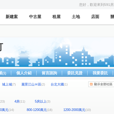
您好，歡迎來到591
新建案
中古屋
租屋
土地
店面
可
屋
個人介紹
留言諮詢
委託見證
我要委託
(1)
城上城
麗景江山Ｈ區
台北大國
顯示全部社區
(7)
(2)
(1)
台北大鎮
新橫濱-星野區
新豐街透天
(1)
(1)
(2)
(1)
海洋大學世界
巴賽隆納
信義大街
(1)
(2)
(1)
(1)
4房
5房以上
(23)
(11)
(3)
街
山海觀
御花園
暖中路電梯華廈
(1)
(5)
(1)
(1)
大廈
暖暖達麗
大香港
澄品香榭
(1)
(1)
(1)
(1)
800萬元
800-1200萬元
1200-2000萬元
(14)
(18)
(10)