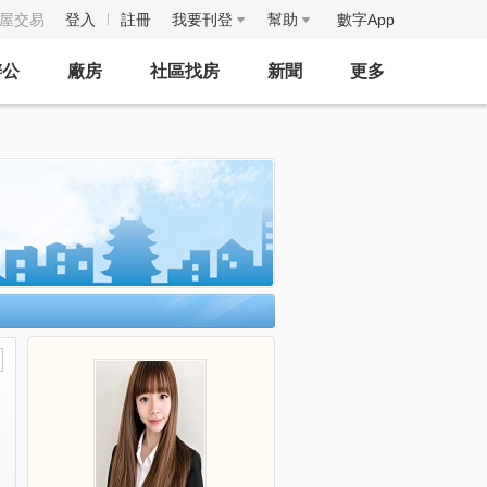
房屋交易
登入
註冊
我要刊登
幫助
數字App
辦公
廠房
社區找房
新聞
更多