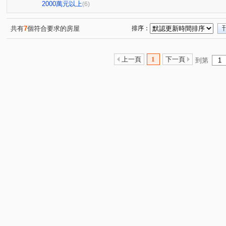
僑家大院
威鎮八方
森美學
台北雪梨灣
(1)
(1)
(1)
(1)
2000萬元以上
(6)
武聖街
源遠路
樂一路
建成路
麥金路
(7)
(1)
(2)
(1)
(1)
武嶺街
碇內街
中正路
復興路
新豐街
(1)
(4)
(1)
(2)
(8)
共有
7
個符合要求的房屋
排序：
培德路
東光路
東明路
觀海街
樂利二街
(1)
(1)
(1)
(5)
(
中正路
深澳坑路
調和街
正信路
深美街
(2)
(2)
(1)
(1)
(
上一頁
1
下一頁
到第
武聖街
(1)