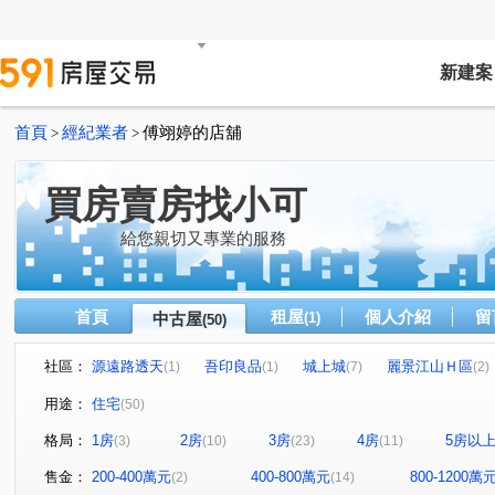
新建案
首頁
經紀業者
傅翊婷的店舖
>
>
買房賣房找小可
給您親切又專業的服務
首頁
租屋
個人介紹
留
中古屋
(1)
(50)
社區：
源遠路透天
吾印良品
城上城
麗景江山Ｈ區
(1)
(1)
(7)
(2)
好吉市
中正路59-1號華廈
台北大鎮
新橫濱-星
(2)
(1)
(1)
用途：
住宅
(50)
微笑台北
培德路電梯華廈
海洋大學世界
巴賽
(2)
(1)
(2)
格局：
1房
2房
3房
4房
5房以
(3)
(10)
(23)
(11)
東明路77巷55號華廈
新豐街
山海觀
御花園
(1)
(1)
(5)
(1)
海豔
碧海擎天
萬國大廈
暖暖達麗
大香
(1)
(1)
(1)
(1)
售金：
200-400萬元
400-800萬元
800-1200萬
(2)
(14)