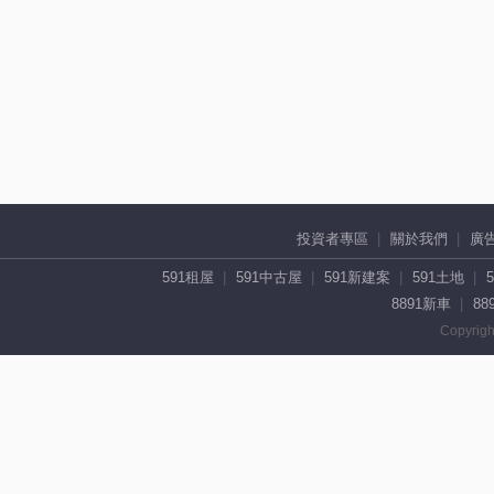
投資者專區
關於我們
廣
591租屋
591中古屋
591新建案
591土地
8891新車
88
Copyrigh