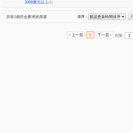
僑家大院
威鎮八方
森美學
台北雪梨灣
(1)
(1)
(1)
(1)
2000萬元以上
(6)
武聖街
源遠路
樂一路
建成路
麥金路
(1)
(2)
(1)
(1)
(7)
武嶺街
碇內街
中正路
復興路
新豐街
(1)
(4)
(1)
(2)
(8)
共有
1
個符合要求的房屋
排序：
培德路
東光路
東明路
(1)
觀海街
樂利二街
(1)
(1)
(5)
(
中正路
深澳坑路
調和街
正信路
深美街
(2)
(2)
(1)
(1)
(
上一頁
1
下一頁
到第
武聖街
(1)