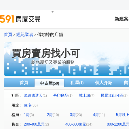
新建案
首頁
經紀業者
傅翊婷的店舖
>
>
買房賣房找小可
給您親切又專業的服務
首頁
租屋
個人介紹
留
中古屋
(1)
(50)
社區：
源遠路透天
吾印良品
城上城
麗景江山Ｈ區
(1)
(1)
(7)
(2)
好吉市
中正路59-1號華廈
台北大鎮
新橫濱-星
(2)
(1)
(1)
用途：
住宅
(50)
微笑台北
培德路電梯華廈
海洋大學世界
巴賽
(2)
(1)
(2)
格局：
1房
2房
3房
4房
5房以
(3)
(10)
(23)
(11)
東明路77巷55號華廈
新豐街
山海觀
御花園
(1)
(1)
(5)
(1)
海豔
碧海擎天
萬國大廈
暖暖達麗
大香
(1)
(1)
(1)
(1)
售金：
200-400萬元
400-800萬元
800-1200萬
(2)
(14)