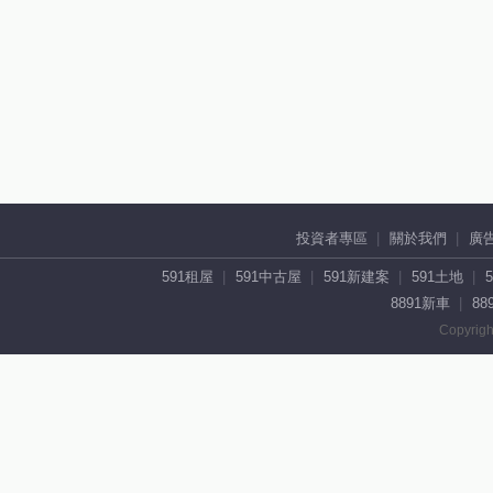
投資者專區
關於我們
廣
591租屋
591中古屋
591新建案
591土地
8891新車
88
Copyrigh