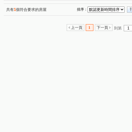
居品TWIN PARK
雲天生活
天閤首馥
臻愛
(1)
(1)
(1)
(1)
文化集硯
暐泉天闊
宸圓維瓦第
桐里青水
(1)
(1)
(1)
(1)
共有
1
個符合要求的房屋
排序：
威爾滿藝
山易居庭院
環市路三段
公北三路
(1)
(1)
(2)
(4)
新興街
富強三街
光復路
自強路
忠孝一
(1)
(1)
(2)
(1)
上一頁
1
下一頁
到第
光華街
八德二路
興隆路一段
立達街
大
(1)
(4)
(1)
(1)
大埔五街
大埔六街
中正一路
光德路
科
(1)
(1)
(1)
(1)
勝利街
信義路
大埔二街
大埔七街
永愛
(1)
(1)
(2)
(1)
復興街
龍山路三段
公北二路
花園東路
(1)
(1)
(1)
(1)
民族路
青年街
科專七路
公園路
鹽館前
(1)
(1)
(1)
(1)
北興路二段
老崎
科學路
尖豐路
想思林
(1)
(1)
(1)
(1)
(