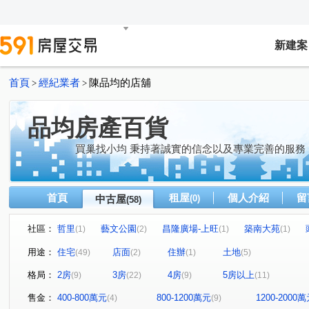
新建案
首頁
經紀業者
陳品均的店舖
>
>
品均房產百貨
買巢找小均 秉持著誠實的信念以及專業完善的服務
首頁
租屋
個人介紹
留
中古屋
(0)
(58)
社區：
哲里
藝文公園
昌隆廣場-上旺
築南大苑
(1)
(2)
(1)
(1)
品漾峇里島
花漾峇里島二期
成虹森立方
歐里
(1)
(1)
(1)
用途：
住宅
店面
住辦
土地
(49)
(2)
(1)
(5)
遠雄新苑
(1)
富奕 日頭花
有謙No.36
青の籟
(1)
(1)
(1)
格局：
2房
3房
4房
5房以上
(9)
(22)
(9)
(11)
富比琚
姐妹市(透天區)
智宇森活-透天區
兆德
(1)
(1)
(1)
捷笙ART+
昌隆廣場-上禾旺
山豐晟品
旭漾地
(2)
(1)
(1)
售金：
400-800萬元
800-1200萬元
1200-2000
(4)
(9)