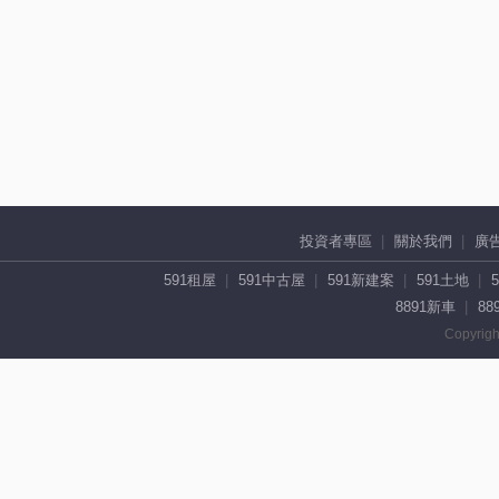
投資者專區
關於我們
廣
591租屋
591中古屋
591新建案
591土地
8891新車
88
Copyrigh