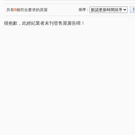
共有
0
個符合要求的房屋
排序：
很抱歉，此經紀業者未刊登售屋廣告唷！