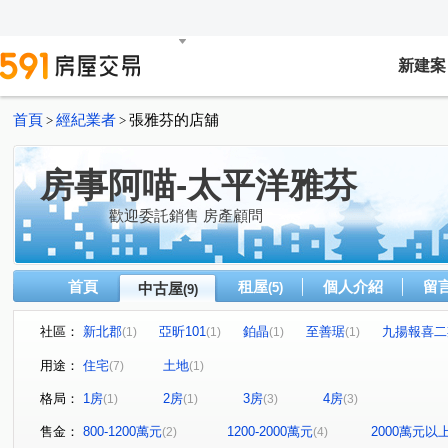
新建案
首頁
經紀業者
張雅芬的店舖
>
>
房事阿喵-太平洋雅芬
歡迎委託銷售 房產顧問
首頁
租屋
個人介紹
留
中古屋
(5)
(9)
社區：
新北郡
亞昕101
鉑晶
至善琚
九揚報喜二
(1)
(1)
(1)
(1)
陽光社區/麗園國宅
鉑晶
富國路一段
文化二路
(1)
(1)
(1)
用途：
住宅
土地
(7)
(1)
文化二路一段
文化三路二段
機捷路二段
復興
(1)
(1)
(1)
格局：
1房
2房
3房
4房
(1)
(1)
(3)
(3)
文化三路一段
麗園二街
民權路
(1)
(1)
(1)
售金：
800-1200萬元
1200-2000萬元
2000萬元以
(2)
(4)