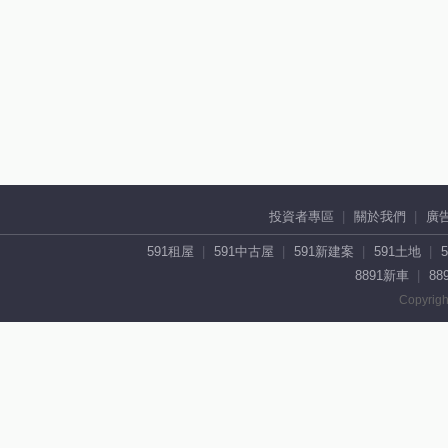
投資者專區
關於我們
廣
591租屋
591中古屋
591新建案
591土地
8891新車
88
Copyrigh