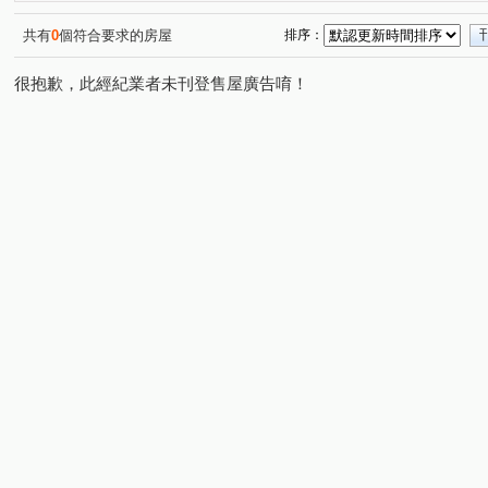
文成一路
府前路一段
仁和路
永華路二段
(1)
(1)
(1)
(1)
富農街二段
東橋五路
海安路三段
林森路三段
(1)
(1)
(1)
(
共有
0
個符合要求的房屋
排序：
長榮路五段
中華北路一段
育平路
州安一街
(1)
(1)
(1)
(1)
很抱歉，此經紀業者未刊登售屋廣告唷！