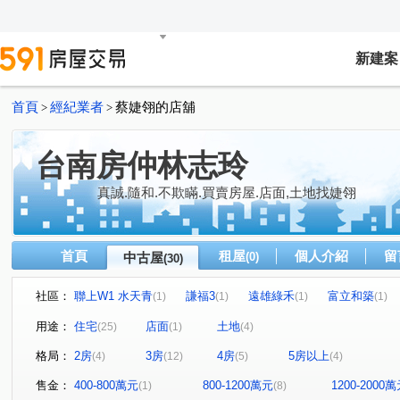
新建案
首頁
經紀業者
蔡婕翎的店舖
>
>
台南房仲林志玲
真誠.隨和.不欺瞞.買賣房屋.店面,土地找婕翎
首頁
租屋
個人介紹
留
中古屋
(0)
(30)
社區：
聯上W1 水天青
謙福3
遠雄綠禾
富立和築
(1)
(1)
(1)
(1)
遠雄北府苑
愛上日東昇
博悦
艾美8
成大
(1)
(1)
(1)
(1)
用途：
住宅
店面
土地
(25)
(1)
(4)
綠海都心
國泰文林硯
百慶 成大-林森
長榮新
(1)
(1)
(1)
格局：
2房
3房
4房
5房以上
(4)
(12)
(5)
(4)
地中海
卓悅6
水舞川
富農街一段
水交社
(1)
(1)
(1)
(2)
永華一街
永安路
喜樹路
崇賢三路
新吉
(1)
(1)
(1)
(1)
(
售金：
400-800萬元
800-1200萬元
1200-2000
(1)
(8)