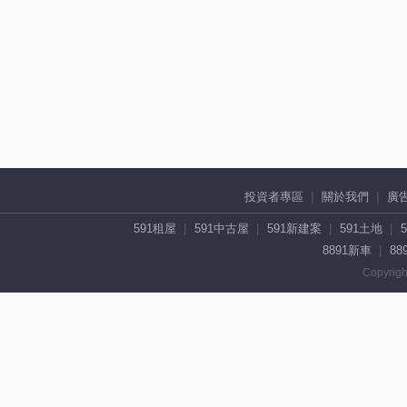
投資者專區
關於我們
廣
591租屋
591中古屋
591新建案
591土地
8891新車
88
Copyrigh