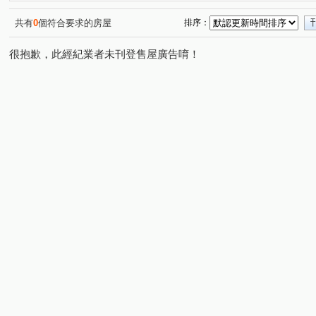
文成一路
府前路一段
仁和路
永華路二段
(1)
(1)
(1)
(1)
富農街二段
東橋五路
海安路三段
林森路三段
(1)
(1)
(1)
(
共有
0
個符合要求的房屋
排序：
長榮路五段
中華北路一段
育平路
州安一街
(1)
(1)
(1)
(1)
很抱歉，此經紀業者未刊登售屋廣告唷！