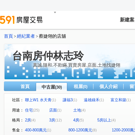
新建案
首頁
經紀業者
蔡婕翎的店舖
>
>
台南房仲林志玲
真誠.隨和.不欺瞞.買賣房屋.店面,土地找婕翎
首頁
租屋
個人介紹
留
中古屋
(0)
(30)
社區：
聯上W1 水天青
謙福3
遠雄綠禾
富立和築
(1)
(1)
(1)
(1)
遠雄北府苑
愛上日東昇
博悦
艾美8
成大
(1)
(1)
(1)
(1)
用途：
住宅
店面
土地
(25)
(1)
(4)
綠海都心
國泰文林硯
百慶 成大-林森
長榮新
(1)
(1)
(1)
格局：
2房
3房
4房
5房以上
(4)
(12)
(5)
(4)
地中海
卓悅6
水舞川
富農街一段
水交社
(1)
(1)
(1)
(2)
永華一街
永安路
喜樹路
崇賢三路
新吉
(1)
(1)
(1)
(1)
(
售金：
400-800萬元
800-1200萬元
1200-2000
(1)
(8)