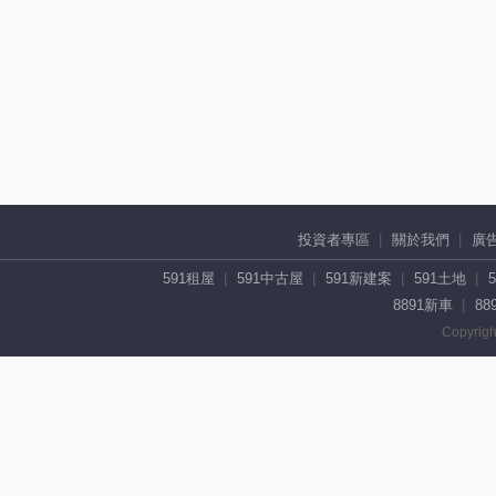
投資者專區
關於我們
廣
591租屋
591中古屋
591新建案
591土地
8891新車
88
Copyrigh