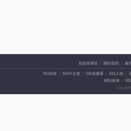
投資者專區
關於我們
廣
591租屋
591中古屋
591新建案
591土地
8891新車
88
Copyrigh