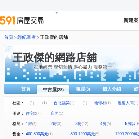
新建案
首頁
經紀業者
王政傑的店舖
>
>
王政傑的網路店舖
在地經營 親切熱情 盡心盡力 服務第一
首頁
租屋
個人介紹
留
中古屋
(3)
(28)
社區：
...
.
台北福第
.
地球村
溫暖人間
(1)
(1)
(1)
(1)
(1)
(1)
菁山雅築
秀山麗景
樺福水悅
.
童話特區
(1)
(1)
(1)
(1)
(
用途：
住宅
店面
(27)
(1)
.
捷運森林
.
宏璽新世界
.
永安大
(1)
(1)
(1)
(1)
(1)
格局：
1房
2房
3房
4房
5房以
(2)
(3)
(12)
(9)
秀朗路三段
中正路
民權路
華福街
景新
(1)
(1)
(1)
(1)
圓通路
景平路
保福路一段
長江路一段
(2)
(2)
(1)
(1)
售金：
400-800萬元
800-1200萬元
1200-2000
(1)
(5)