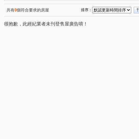
新生街
環河西路一段
民利街
民生路
連
(1)
(1)
(2)
(1)
中正路
興南路二段
自由路
民光街
中山
(1)
(1)
(1)
(1)
共有
0
個符合要求的房屋
排序：
很抱歉，此經紀業者未刊登售屋廣告唷！